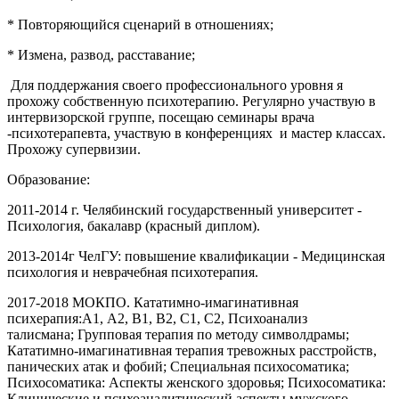
* Повторяющийся сценарий в отношениях;
* Измена, развод, расставание;
Для поддержания своего профессионального уровня я
прохожу собственную психотерапию. Регулярно участвую в
интервизорской группе, посещаю семинары врача
-психотерапевта, участвую в конференциях и мастер классах.
Прохожу супервизии.
Образование:
2011-2014 г. Челябинский государственный университет -
Психология, бакалавр (красный диплом).
2013-2014г
ЧелГУ: повышение квалификации - Медицинская
психология и неврачебная психотерапия.
2017-2018 МОКПО. Кататимно-имагинативная
психерапия:
А1, А2, В1, В2, С1, С2, Психоанализ
талисмана;
Групповая терапия по методу символдрамы;
Кататимно-имагинативная терапия тревожных расстройств,
панических атак и фобий; Специальная психосоматика;
Психосоматика: Аспекты женского здоровья; Психосоматика:
Клинические и психоаналитический аспекты мужского