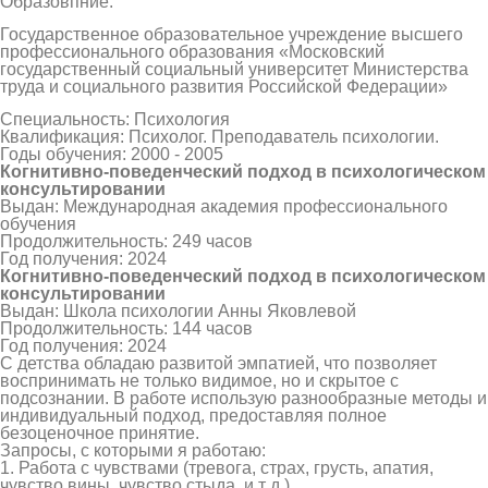
Образовпние:
Государственное образовательное учреждение высшего
профессионального образования «Московский
государственный социальный университет Министерства
труда и социального развития Российской Федерации»
Специальность: Психология
Квалификация: Психолог. Преподаватель психологии.
Годы обучения: 2000 - 2005
Когнитивно-поведенческий подход в психологическом
консультировании
Выдан: Международная академия профессионального
обучения
Продолжительность: 249 часов
Год получения: 2024
Когнитивно-поведенческий подход в психологическом
консультировании
Выдан: Школа психологии Анны Яковлевой
Продолжительность: 144 часов
Год получения: 2024
С детства обладаю развитой эмпатией, что позволяет
воспринимать не только видимое, но и скрытое с
подсознании. В работе использую разнообразные методы и
индивидуальный подход, предоставляя полное
безоценочное принятие.
Зaпpoсы, с кoтoрыми я рабoтаю:
1. Работа с чувcтвами (трeвогa, стpаx, гpусть, апатия,
чувство вины, чувство стыда, и т д.)