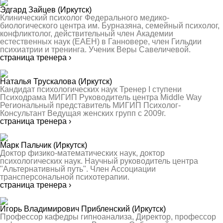
Эдгард Зайцев
(Иркутск)
Клинический психолог Федерального медико-
биологического центра им. Бурназяна, семейный психолог,
конфликтолог, действительный член Академии
естественных наук (ЕАЕН) в Ганновере, член Гильдии
психиатрии и тренинга. Ученик Веры Савеличевой.
страница тренера ›
Наталья Трускалова
(Иркутск)
Кандидат психологических наук Тренер I ступени
Психодрама МИГИП Руководитель центра Middle Way
Региональный представитель МИГИП Психолог-
Консультант Ведущая женских групп с 2009г.
страница тренера ›
Марк Пальчик
(Иркутск)
Доктор физико-математических наук, доктор
психологических наук. Научный руководитель центра
"Альтернативный путь". Член Ассоциации
трансперсональной психотерапии.
страница тренера ›
Игорь Владимирович Прибленский
(Иркутск)
Профессор кафедры гипноанализа, Директор, профессор