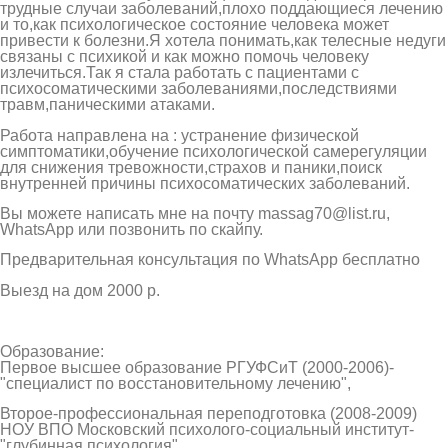
трудные случаи заболеваний,плохо поддающиеся лечению
и то,как психологическое состояние человека может
привести к болезни.Я хотела понимать,как телесные недуги
связаны с психикой и как можно помочь человеку
излечиться.Так я стала работать с пациентами с
психосоматическими заболеваниями,последствиями
травм,паническими атаками.
Работа направлена на : устранение физической
симптоматики,обучение психологической самерегуляции
для снижения тревожности,страхов и паники,поиск
внутренней причины психосоматических заболеваний.
Вы можете написать мне на почту massag70@list.ru,
WhatsApp или позвонить по скайпу.
Предварительная консультация по WhatsApp бесплатно
Выезд на дом 2000 р.
Образование:
Первое высшее образование РГУФСиТ (2000-2006)-
"специалист по восстановительному лечению",
Второе-профессиональная переподготовка (2008-2009)
НОУ ВПО Московский психолого-социальный институт-
"глубинная психология".