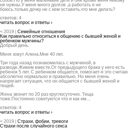
собой.Но у меня маленькие дети и они кроме меня никому
не нужны.У меня много долгов ,а работать я не
боюсь.только дочку не с кем оставить.что мне делать?
ответов: 4
читать вопрос и ответы ›
< 2019 |
Семейные отношения
Как правильно относиться к общению с бывшей женой и
ребенком мужчины?
Добрый день.
Меня зовут Алена.Мне 40 лет.
Три года назад познакомилась с мужчиной, в
разводе.Живем вместе.От предыдущего брака у него есть
ребенок 5 лет. С ребенком общается, помогает-я это считаю
абсолютно нормально и правильно. Но меня очень
напрягает ситуация, что он общается с бывшей женой и
тещей.
Жена звонит по 20 раз круглосуточно. Теща
тоже.Постоянно советуются что и как им…
ответов: 4
читать вопрос и ответы ›
< 2019 |
Страхи, фобии, тревоги
Страхи после случайного секса