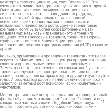
некоторая своя специализация, своя "изюминка". Эта
изюминка отличает одну тренинговую компанию от другой.
Одни компанию специализируются на тренингах
личностного роста, хотя, справедливости ради, надо
сказать, что любой правильно организованный
психологический тренинг должен предполагать и
возможность личностного роста. Другие тренинговые
компании могут быть более сосредоточенны на так
называемых навыковых тренингах - это и тренинги
общения, это и голосовые тренинги, тренинги из сферы
конфликтологии, это и более общие тренинги
нейролингвистического программирования (НЛП) и многое
другое.
Конечно, организация и проведение тренингов - это целое
искусство. Многие тренинговые центры предлагают своим
клиентам оригинальные тренинговые программы.
Замечательно то, что в течение нескольких дней участники
тренинга получают в концентрированном виде опыт и
знания, на получения которых могут в другой ситуации уйти
годы. И результатом работы является личностный рост и,
зачастую, заметный рост психологических компетенций
участников.
Многие тренинговые центры предлагают и корпоративный
формат обучения, что позволяет "заточить" тренинги под
конкретные частные задачи. Подобный "индивидуальный
пошив" программ делает их специализированными и