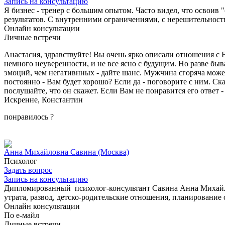
Запись на консультацию
Я бизнес - тренер с большим опытом. Часто видел, что освоив
результатов. С внутренними ограничениями, с нерешительност
Онлайн консультации
Личные встречи
Анастасия, здравствуйте! Вы очень ярко описали отношения с В
немного неуверенности, и не все ясно с будущим. Но разве б
эмоций, чем негативнных - дайте шанс. Мужчина сгоряча может 
постоянно - Вам будет хорошо? Если да - поговорите с ним. Ск
послушайте, что он скажет. Если Вам не понравится его ответ -
Искренне, Константин
понравилось
?
Анна Михайловна Савина
(Москва)
Психолог
Задать вопрос
Запись на консультацию
Дипломированный психолог-консультант Савина Анна Михайлов
утрата, развод, детско-родительские отношения, планирование
Онлайн консультации
По е-майл
Личные встречи