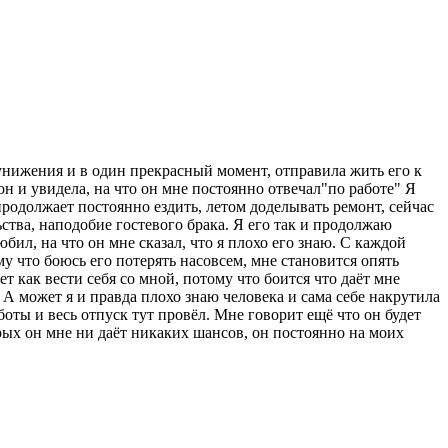
 унижения и в один прекрасный момент, отправила жить его к
фон и увидела, на что он мне постоянно отвечал"по работе" Я
 продолжает постоянно ездить, летом доделывать ремонт, сейчас
льства, наподобие гостевого брака. Я его так и продолжаю
бил, на что он мне сказал, что я плохо его знаю. С каждой
ому что боюсь его потерять насовсем, мне становится опять
т как вести себя со мной, потому что боится что даёт мне
 А может я и правда плохо знаю человека и сама себе накрутила
боты и весь отпуск тут провёл. Мне говорит ещё что он будет
торых он мне ни даёт никаких шансов, он постоянно на моих