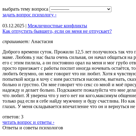
выбрать тему вопроса
задать вопрос психологу ›
03.12.2025 |
Межличностные конфликты
Как отпустить бывшего, если он меня не отпускает?
спрашивает:
Анастасия
Доброго времени суток. Прожили 12,5 лет получилось так что п
маме. Любовь у нас была очень сильная, он начал общаться на р
его с этим пилила, а он постоянно орал на меня и мог грубо от
просто приезжает с работы поспит иногда ночевать остаётся, то
любить безумно, он мне говорит что ни любит. Хотя я чувствую 
попыткой когда я хочу с ним расстаться насовсем, выгнать, ска
больно и грустно. Он мне говорит что секс со мной и моё прису
надежду и делает больно. Подскажите пожалуйста что мне делат
что любит. Я уверена что у него нет ни кого,максимум общение
только рад если я себе найду мужчину и буду счастлива. Но как
глазах. У меня складывается впечатление что он и вернуться не 
ответов: 3
читать вопрос и ответы ›
Ответы и советы психологов