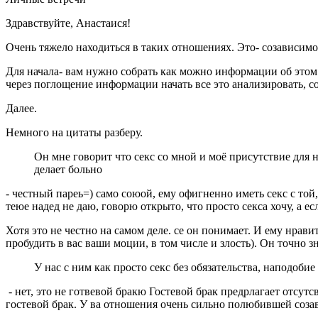
Здравствуйте, Анастаися!
Очень тяжело находиться в таких отношениях. Это- созависимос
Для начала- вам нужно собрать как можно информации об этом.
через поглощение информации начать все это анализировать, со
Далее.
Немного на цитаты разберу.
Он мне говорит что секс со мной и моё присутствие для н
делает больно
- честный пареь=) само союой, ему офигненно иметь секс с той,
теюе надед не даю, говорю открыто, что просто секса хочу, а ес
Хотя это не честно на самом деле. се он понимает. И ему нрави
пробудить в вас ваши моции, в том числе и злость). Он точно з
У нас с ним как просто секс без обязательства, наподобие
- нет, это не готвевой бракю Гостевой брак предрлагает отсу
гостевой брак. У ва отношения очень сильно полюбившей соз