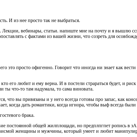
ть. И из нее просто так не выбраться.
 Лекции, вебинары, статьи. напиште мне на почту и я вышлю сс
поставлять с фактами из вашей жизни, что созреть для осовбожде
его это просто офигенно. Говорит что иногда ни знает как вести 
 кто его любит и ему верна. И в постели страраться будет, и рис
ли ты что-то там надумала, то сама виновата.
тся, что вы привязаны и у него всегда готовы про запас, как ко
нает, когда дать романтики, когда игнора, чтобы выф всегда были
 гостевого брака.
тсвие постоянной общей жилплощади, но предплпгпет ропись в з
ависмой женщины и мужчины, который умеет и любит манипулир