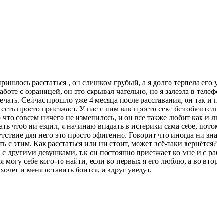
ришлось расстаться , он слишком грубый, а я долго терпела его
аботе с озраницей, он это скрывал чательно, но я залезла в теле
вечать. Сейчас прошло уже 4 месяца после расставания, он так и
 есть просто приезжает. У нас с ним как просто секс без обязате
что совсем ничего не изменилось, и он все также любит как и лю
зать чтоб ни ездил, я начинаю впадать в истерики сама себе, пот
тствие для него это просто офигенно. Говорит что иногда ни знае
ь с этим. Как расстаться или ни стоит, может всё-таки вернётся?
 с другими девушками, т.к он постоянно приезжает ко мне и с ра
 я могу себе кого-то найти, если во первых я его люблю, а во в
хочет и меня оставить боится, а вдруг уведут.