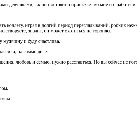
ими девушками, т.к он постоянно приезжает ко мне и с работы и 
ать коллегу, играя в долгий период переглядываний, робких неж
етворяете, значит, он может охотиться не торопясь.
ду мужчину и буду счастлива.
лассика, на саммо деле.
шения, любовь и семью, нужно расставться. Но вы сейчас не гот
гом.
отовы.