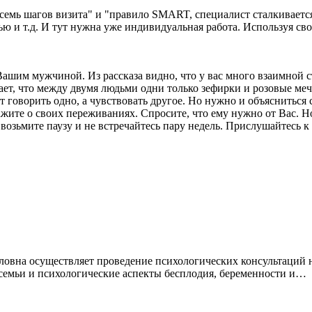
 "семь шагов визита" и "правило SMART, специалист сталкиваетс
ью и т.д. И тут нужна уже индивидуальная работа. Используя с
ашим мужчиной. Из рассказа видно, что у вас много взаимной ст
ывает, что между двумя людьми одни только зефирки и розовые 
говорить одно, а чувствовать другое. Но нужно и объясниться с
ажите о своих переживаниях. Спросите, что ему нужно от Вас. Но
 возьмите паузу и не встречайтесь пару недель. Прислушайтесь к
на осуществляет проведение психологических консультаций на
 семьи и психологические аспекты бесплодия, беременности и…