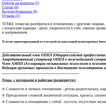
Ответы на вопросы (5)
Статьи (8)
Видеопубликации (9)
Отзывы (1)
ТЕМЫ: помогаю разобраться в отношениях с другими людьми, с 
с вопросами карьеры / денег, уверенности в себе, умении про
и напряжением.
Телесно-ориентированный и голосовой музыкальный психотерапевт, биоси
_________________________________________
Действительный член ОППЛ (Общероссийской профессиональ
Аккредитованный супервизор ОППЛ в межмодальной суперв
Член АМПП (Ассоциации музыкальных психологов и психоте
Ведущая групповых тренингов в Институте психотерапии и к
_________________________________________
Темы, с которыми я работаю (развернуто):
❇️ Сложности в личных отношениях - детско-родительских, па
❇️ Преодоление сложной жизненной ситуации, кризиса, снижен
❇️ Сложности в отношениях с собой - пустота, отсутствие жела