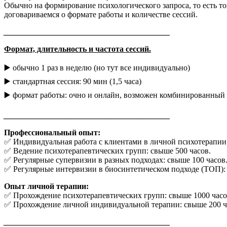
Обычно на формирование психологического запроса, то есть то
договариваемся о формате работы и количестве сессий.
_________________________________________
Формат, длительность и частота сессий.
▶️ обычно 1 раз в неделю (но тут все индивидуально)
▶️ стандартная сессия: 90 мин (1,5 часа)
▶️ формат работы: очно и онлайн, возможен комбинированный
_________________________________________
Профессиональный опыт:
✅ Индивидуальная работа с клиентами в личной психотерапии: 
✅ Ведение психотерапевтических групп: свыше 500 часов.
✅ Регулярные супервизии в разных подходах: свыше 100 часов
✅ Регулярные интервизии в биосинтетическом подходе (ТОП): 
Опыт личной терапии:
✅ Прохождение психотерапевтических групп: свыше 1000 часов 
✅ Прохождение личной индивидуальной терапии: свыше 200 час
_________________________________________