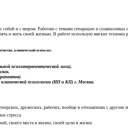
собой и с миром. Работаю с темами сепарации и созависимых от
являть и жить своей жизнью. В работе использую мягкие техники
тнетик, клинический психолог.
ной психотерапевтической лиги).
изии.
рапевтов)
линической психологии (ИП и КП) г. Москва.
ртнерских, дружеских, рабочих, вообще в отношениях с другим 
ие стресса
ний, своего места в жизни, своей цели в жизни