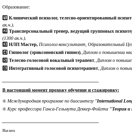
Образование:
1️⃣ Клинический психолог, телесно-ориентированный психо
ак.ч.).
2️⃣ Трансперсональный тренер, ведущий групповых психоте
(1300 ак.ч.).
3️⃣ НЛП Мастер,
Психолог-консультант, Образовательный Цен
4️⃣ Гипнолог (эриксоновский гипноз)
,
Диплом о повышении ква
5️⃣ Телесно-голосовой вокальный терапевт
,
Диплом о повышен
6️⃣ Интегративный голосовой психотерапевт
,
Диплом о повыш
_________________________________________
В настоящий момент прохожу обучение и стажировку:
❇️
Международная программе по биосинтезу "
International Lon
❇️
Курс профессора Ганса-Гельмута Деккер-Фойгта
"Теория и
_________________________________________
Видео