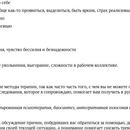
о себе
бще как-то проявиться, выделиться, быть ярким, страх реализов
чно
жизнью
ия, чувство бессилия и безнадежности
 увольнения, выгорание, сложности в рабочем коллективе.
 методы терапии, так как часто часть того, с чем вы не можете 
следования, которое я сопровождаю, помогает вам получить в рук
тированная психотерапия, биосинтез, интегративная голосовая
о, обсуждение причин, побудивших вас обратиться за помощью, д
ния своей текущей ситуации, а понимание помогает снизить трев