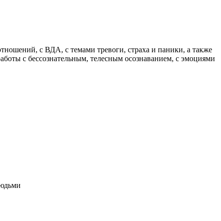
ношений, с ВДА, с темами тревоги, страха и паники, а также
 работы с бессознательным, телесным осознаванием, с эмоциями
людьми