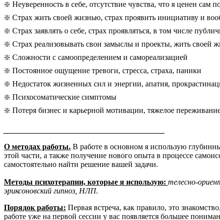
❇️ Неуверенность в себе, отсутствие чувства, что я ценен сам п
❇️ Страх жить своей жизнью, страх проявить инициативу и воо
❇️ Страх заявлять о себе, страх проявляться, в том числе публи
❇️ Страх реализовывать свои замыслы и проекты, жить своей 
❇️ Сложности с самоопределением и самореализацией
❇️ Постоянное ощущение тревоги, стресса, страха, паники
❇️ Недостаток жизненных сил и энергии, апатия, прокрастинац
❇️ Психосоматические симптомы
❇️ Потеря бизнес и карьерной мотивации, тяжелое переживание
_________________________________________
О методах работы.
В работе в основном я использую глубинные
этой части, а также получение нового опыта в процессе самоис
самостоятельно найти решение вашей задачи.
Методы психотерапии, которые я использую:
телесно-ориен
эриксоновский гипноз, НЛП.
Порядок работы:
Первая встреча, как правило, это знакомств
работе уже на первой сессии у вас появляется большее понима