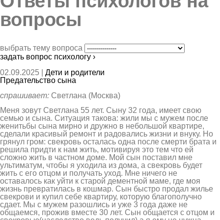
Ответы психологов на
вопросы
выбрать тему вопроса
задать вопрос психологу ›
02.09.2025 |
Дети и родители
Предательство сына
спрашивает:
Светлана (Москва)
Меня зовут Светлана 55 лет. Сыну 32 года, имеет свою
семью и сына. Ситуация такова: жили мы с мужем после
женитьбы сына мирно и дружно в небольшой квартире,
сделали красивый ремонт и радовались жизни и внуку. Но
грянул гром: свекровь осталась одна после смерти брата и
решила придти к нам жить, мотивируя это тем что ей
сложно жить в частном доме. Мой сын поставил мне
ультиматум, чтобы я уходила из дома, а свекровь будет
жить с его отцом и получать уход. Мне ничего не
оставалось как уйти к старой дементной маме, где моя
жизнь превратилась в кошмар. Сын быстро продал жилье
свекрови и купил себе квартиру, которую благополучно
сдает. Мы с мужем разошлись и уже 3 года даже не
общаемся, прожив вместе 30 лет. Сын общается с отцом и