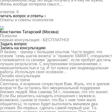
свекровью(наследство ведь получил) а я ему не нужна.
Жизнь вообще потеряла смысл....
ответов: 6
читать вопрос и ответы ›
Ответы и советы психологов
Константин Татарский
(Москва)
Психолог
первая консультация -
БЕСПЛАТНО!
Задать вопрос
Запись на консультацию
Я бизнес - тренер с большим опытом. Часто видел, что
освоив "семь шагов визита" и "правило SMART, специалист
сталкивается со своими "драконами", если пробует достичь
лучших результатов. С внутренними ограничениями, с
нерешительностью и т.д. И тут нужна уже индивидуальная
работа. Используя свое основное…
Онлайн консультации
Личные встречи
Светлана, я искренне сочувствую Вам. Жаль, что в зрелом
возрасте Вы остались без эмоциональной поддержки
близких людей. Мне самому 54 г., понимаю, что это значит.
Если Вы решитесь наладить отношения с мужем и,
возможно, сыном (я понял, что Вы с ним тоже мало
общаетесь), то нужно будет выполнить минимум два
условия. Во-первых, сделать самой первый шаг. Т.е.
предложить встречу, разговор, переписку. При этом,