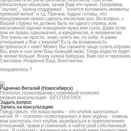
обязательно объяснив, зачем Вам это нужно. Например,
"скучаю", "нужна поддержка", "хочется вспомнить моменты
прежней жизни" и т.д. Причем, будьте готовы, что
предложение нужно сделать несколько раз. Во-вторых, с
Вашей строны не должно быть ни одного упрека, или
негативной оценки поведения мужа или сына. Даже если
они не правы однозначно, и юридически, и человечески.
Это очень не просто, знаю, опять же, по себе. А какие
отношения у Вас с внуком? Есть ли возможность
встречаться с ним? Может, Вы сможете чаще гулять втроем:
Вы, внук и сын (или Ваш бывший муж). Тогда радости будет
в жизни больше. Внуку нужна бабушка. Вам сил и терпения,
Светлана. Искренне Ваш, Константин
понравилось
?
Радченко Виталий
(Новосибирск)
Психолог, психотерапевт, семейный психолог
первая консультация -
БЕСПЛАТНО!
Задать вопрос
Запись на консультацию
Представьте, что ваша жизнь – это клубок запутанных
нитей. Я – психолог-психотерапевт, и моя задача – помочь
вам распутать этот клубок, разобраться в переплетениях
отношений, травм и сомнений, и найти свой собственный
путь. Я работаю с жизненными и житейскими трудностями,