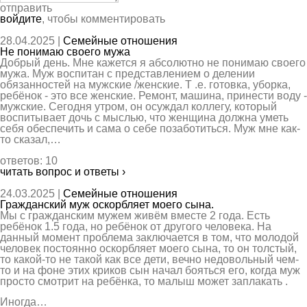
отправить
войдите
, чтобы комментировать
28.04.2025 |
Семейные отношения
Не понимаю своего мужа
Добрый день. Мне кажется я абсолютно не понимаю своего
мужа. Муж воспитан с представлением о делении
обязанностей на мужские /женские. Т .е. готовка, уборка,
ребёнок - это все женские. Ремонт, машина, принести воду -
мужские. Сегодня утром, он осуждал коллегу, который
воспитывает дочь с мыслью, что женщина должна уметь
себя обеспечить и сама о себе позаботиться. Муж мне как-
то сказал,…
ответов: 10
читать вопрос и ответы ›
24.03.2025 |
Семейные отношения
Гражданский муж оскорбляет моего сына.
Мы с гражданским мужем живём вместе 2 года. Есть
ребёнок 1.5 года, но ребёнок от другого человека. На
данный момент проблема заключается в том, что молодой
человек постоянно оскорбляет моего сына, то он толстый,
то какой-то не такой как все дети, вечно недовольный чем-
то и на фоне этих криков сын начал бояться его, когда муж
просто смотрит на ребёнка, то малыш может заплакать .
Иногда…