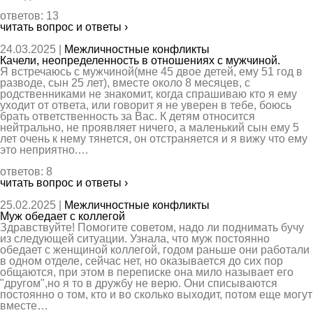
ответов: 13
читать вопрос и ответы ›
24.03.2025 |
Межличностные конфликты
Качели, неопределенность в отношениях с мужчиной.
Я встречаюсь с мужчиной(мне 45 двое детей, ему 51 год в
разводе, сын 25 лет), вместе около 8 месяцев, с
родственниками не знакомит, когда спрашиваю кто я ему
уходит от ответа, или говорит я не уверен в тебе, боюсь
брать ответственность за Вас. К детям относится
нейтрально, не проявляет ничего, а маленький сын ему 5
лет очень к нему тянется, он отстраняется и я вижу что ему
это неприятно.…
ответов: 8
читать вопрос и ответы ›
25.02.2025 |
Межличностные конфликты
Муж обедает с коллегой
Здравствуйте! Помогите советом, надо ли поднимать бучу
из следующей ситуации. Узнала, что муж постоянно
обедает с женщиной коллегой, годом раньше они работали
в одном отделе, сейчас нет, но оказывается до сих пор
общаются, при этом в переписке она мило называет его
"другом",но я то в дружбу не верю. Они списываются
постоянно о том, кто и во сколько выходит, потом еще могут
вместе…