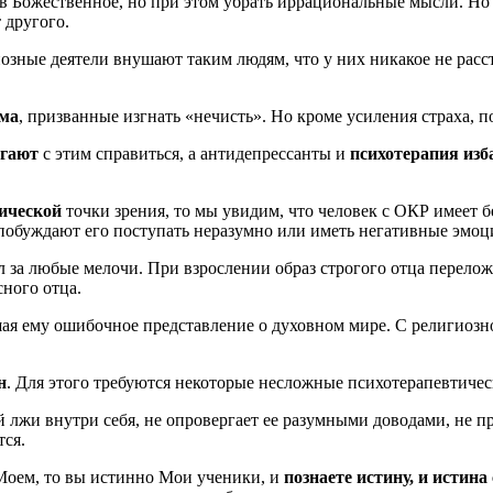
в Божественное, но при этом убрать иррациональные мысли. Но 
 другого.
иозные деятели внушают таким людям, что у них никакое не расс
зма
, призванные изгнать «нечисть». Но кроме усиления страха, п
огают
с этим справиться, а антидепрессанты и
психотерапия из
ической
точки зрения, то мы увидим, что человек с ОКР имеет
 побуждают его поступать неразумно или иметь негативные эмоц
 за любые мелочи. При взрослении образ строгого отца переложилс
сного отца.
ая ему ошибочное представление о духовном мире. С религиозно
н
. Для этого требуются некоторые несложные психотерапевтическ
й лжи внутри себя, не опровергает ее разумными доводами, не п
тся.
е Моем, то вы истинно Мои ученики, и
познаете истину, и истина