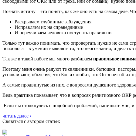
свободными (от ОКР, или от греха, или от обмана), нужно позн
Познать истину – это понять, как же оно есть на самом деле. Чт
Раскрываем глубинные заблуждения,
Исправляем их на справедливые
И переучиваем человека поступать правильно.
Только тут важно понимать, что опровергать нужно не сами ст
психолога – в умении выявлять то, что неосознанно, и делать э
Так же в такой работе мы много разбираем
правильное понима
Поэтому меня очень радуют те священники, батюшки, пасторы
успокаивают, объясняя, что Бог их любит, что Он знает об их п
А самые продвинутые из них, с вопросами душевного здоровь
Ведь практика показывает, что в вопросах религиозного ОКР 
Если вы столкнулись с подобной проблемой, напишите мне, и 
читать далее ›
Связаться с автором статьи: