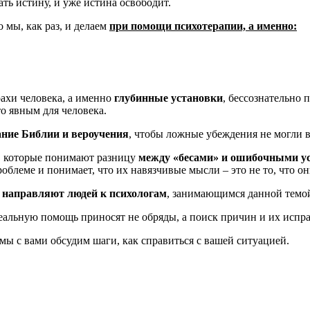
ать истину, и уже истина освободит.
о мы, как раз, и делаем
при помощи психотерапии, а именно:
рахи человека, а именно
глубинные установки
, бессознательно 
то явным для человека.
ние Библии и вероучения
, чтобы ложные убеждения не могли 
, которые понимают разницу
между «бесами» и ошибочными у
роблеме и понимает, что их навязчивые мысли – это не то, что он
я
направляют людей к психологам
, занимающимся данной темо
реальную помощь приносят не обряды, а поиск причин и их испр
мы с вами обсудим шаги, как справиться с вашей ситуацией.