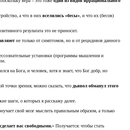
поскольку вера – это тоже
один из видов иррационального
тройство, а что в них
вселились «бесы»
, и что их (бесов)
озитивного результата это не приносит.
бавляют
не только от симптомов, но и от рецидивов данного
 бессознательные установки (программы мышления и
ии.
я на Бога, и человек, хотя и знает, что Бог добр, но
й точки зрения, можно сказать, что
дьявол обманул этого
ие шаги, о которых я расскажу далее.
риучает свой мозг мыслить правильным образом, а только
 сделает вас свободными.
» Получается: чтобы стать