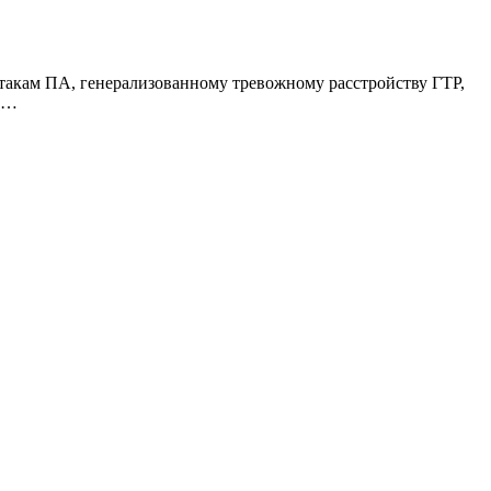
такам ПА, генерализованному тревожному расстройству ГТР,
те…