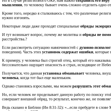
Но в случае религиозного ОКР, нам важно
сохранить его веру
мышления
, то человеку бывает очень сложно отделить одно от
Кроме того, нередко я сталкиваюсь с тем, что различные религ
нужно изгонять.
Некоторые люди даже проходят специальные
обряды экзорци
И тут возникает вопрос, почему же молитвы и
обряды не пом
расстройства.?
Если рассмотреть ситуацию навязчивостей с
духовно-психолог
поведения). Часть этих
установок содержат ошибки
, которые
К примеру, у человека был строгий отец, который его наказывал
бессознательно ощущает опасность и страх, исходящие от Небе
Получается, что данная
установка обманывает
человека, внуш
человека
, когда тот был еще маленьким.
Однако становясь взрослыми, мы можем
разрушить этот обма
Но, если человек не проделывает данную работу по поиску это
совершает внешний обряд, то результат, конечно же, не появляе
Ведь сказано в Библии (Ин 8:31-32): «...если пребудете в слов