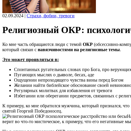
02.09.2024 |
Страхи, фобии, тревоги
Религиозный ОКР: психологич
Ко мне часть обращаются люди с темой
ОКР
(обсессивно-компу
который связан с
навязчивостями на религиозные темы
.
Это может проявляться в:
Спонтанных ругательных словах про Бога, про верующих
Пугающих мыслях о дьяволе, бесах, аде
Ощущении непроходящего чувства вины перед Богом
Желании найти библейское обоснование своей невиновн
Регулярных молитвах для избавления от тревоги
Избегании или оберегании предметов, связанных с религ
К примеру, ко мне обратился мужчина, который признался, что
святой Георгий Победоносец.
Н
верит во что-то мистическое, к примеру, что его негативные 