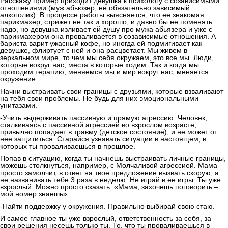
Расскажу пример приходит девушка к психологу с созависимыми
отношениями (муж абьюзер, не обязательно зависимый
алкоголик). В процессе работы выясняется, что ее знакомая
парикмахер, стрижет не так и хорошо, и давно бы ее поменять
надо, но девушка изливает ей душу про мужа абьязера и уже с
парикмахером она проваливается в созависимые отношения. А
бариста варит ужасный кофе, но иногда ей подмигивает как
девушке, флиртует с ней и она расцветает. Мы живем в
зеркальном мире, то чем мы себя окружаем, это все мы. Люди,
которые вокруг нас, места в которые ходим. Так и когда мы
проходим терапию, меняемся мы и мир вокруг нас, меняется
окружение.
Начни выстраивать свои границы с друзьями, которые взваливают
на тебя свои проблемы. Не будь для них эмоциональными
унитазами.
-Учить выдерживать пассивную и прямую агрессию. Человек,
сталкиваясь с пассивной агрессией во взрослом возрасте,
привычно попадает в травму (детское состояние), и не может от
нее защититься. Старайся узнавать ситуации в настоящем, в
которых ты проваливаешься в прошлое.
Попав в ситуацию, когда ты начнешь выстраивать личные границы,
можешь столкнуться, например, с Молчаливой агрессией. Мама
просто замолчит, в ответ на твое предложение вызвать скорую, а
не названивать тебе 3 раза в неделю. Не играй в ее игры. Ты уже
взрослый. Можно просто сказать: «Мама, захочешь поговорить –
мой номер знаешь».
-Найти поддержку у окружения. Правильно выбирай свою стаю.
И самое главное ты уже взрослый, ответственность за себя, за
свои решения несешь только ты. То, что ты проваливаешься в