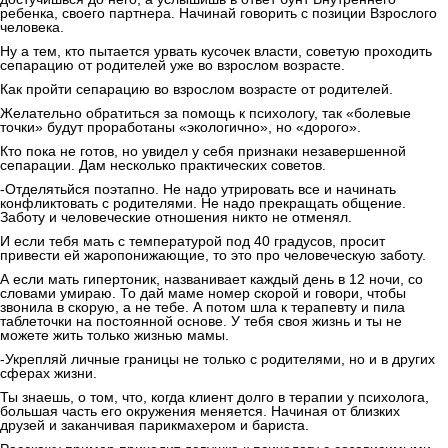
ребенка, своего партнера. Начинай говорить с позиции Взрослого
человека.
Ну а тем, кто пытается урвать кусочек власти, советую проходить
сепарацию от родителей уже во взрослом возрасте.
Как пройти сепарацию во взрослом возрасте от родителей.
Желательно обратиться за помощь к психологу, так «болевые
точки» будут проработаны «экологично», но «дорого».
Кто пока не готов, но увидел у себя признаки незавершенной
сепарации. Дам несколько практических советов.
-Отделятьйся поэтапно. Не надо утрировать все и начинать
конфликтовать с родителями. Не надо прекращать общение.
Заботу и человеческие отношения никто не отменял.
И если тебя мать с температурой под 40 градусов, просит
привести ей жаропонижающие, то это про человеческую заботу.
А если мать гипертоник, названивает каждый день в 12 ночи, со
словами умираю. То дай маме номер скорой и говори, чтобы
звонила в скорую, а не тебе. А потом шла к терапевту и пила
таблеточки на постоянной основе. У тебя своя жизнь и ты не
можете жить только жизнью мамы.
-Укрепляй личные границы не только с родителями, но и в других
сферах жизни.
Ты знаешь, о том, что, когда клиент долго в терапии у психолога,
большая часть его окружения меняется. Начиная от близких
друзей и заканчивая парикмахером и бариста.