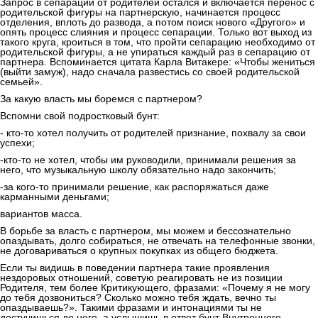
Запрос в сепарации от родителей остался и включается перенос с
родительской фигуры на партнерскую, начинается процесс
отделения, вплоть до развода, а потом поиск нового «Другого» и
опять процесс слияния и процесс сепарации. Только вот выход из
такого круга, кроиться в том, что пройти сепарацию необходимо от
родительской фигуры, а не упираться каждый раз в сепарацию от
партнера. Вспоминается цитата Карла Витакере: «Чтобы жениться
(выйти замуж), надо сначала развестись со своей родительской
семьей».
За какую власть мы боремся с партнером?
Вспомни свой подростковый бунт:
- кто-то хотел получить от родителей признание, похвалу за свои
успехи;
-кто-то не хотел, чтобы им руководили, принимали решения за
него, что музыкальную школу обязательно надо закончить;
-за кого-то принимали решение, как распоряжаться даже
карманными деньгами;
вариантов масса.
В борьбе за власть с партнером, мы можем и бессознательно
опаздывать, долго собираться, не отвечать на телефонные звонки,
не договариваться о крупных покупках из общего бюджета.
Если ты видишь в поведении партнера такие проявления
нездоровых отношений, советую реагировать не из позиции
Родителя, тем более Критикующего, фразами: «Почему я не могу
до тебя дозвониться? Сколько можно тебя ждать, вечно ты
опаздываешь?». Такими фразами и интонациями ты не
достучишься до него, а услышишь в ответ бунт Внутреннего