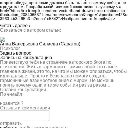
старые обиды, претензии должны быть только к самому себе, а не
к родителям. Прорабатывай, изменяй свою жизнь к лучшему.<.a
href="https://ru.freepik.com/free-vector/hand-drawn-toxic-relationship-
illustration_208406537.htm#fromView=search&page=1&position=42&u
3963-4b3c-95b3-b2eeca1c5842">Изображение от freepik</a.>
читать далее ›
Связаться с автором статьи:
Анна Валерьевна Силаева
(Саратов)
Психолог
Задать вопрос
Запись на консультацию
Приветствую тебя на страничке авторского блога по
психологии. Жить в гармонии с самим собой это самое
главное в жизни, это то, на что мы можем опираться, чтобы
идти дальше. Просто и безопасно помогу создать
гармоничные взаимоотношения с миром. Не можешь
понять почему одни и те же события раз за разом…
Онлайн консультации
По е-майл
нравится
?
Отзывы и комментарии
отправить
войдите
, чтобы комментировать