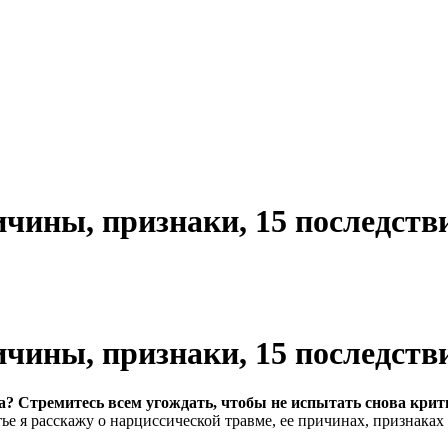
ичины, признаки, 15 последст
ичины, признаки, 15 последст
а? Стремитесь всем угождать
, чтобы не испытать снова кри
е я расскажу о нарциссической травме, ее причинах, признаках и