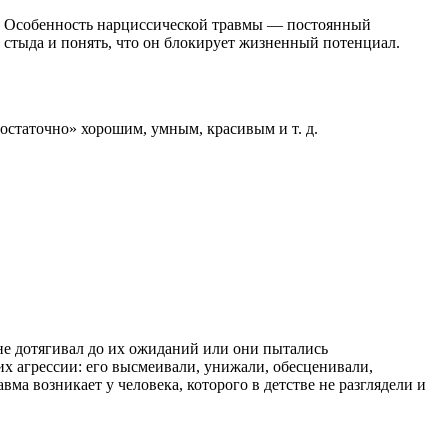
му. Особенность нарциссической травмы — постоянный
стыда и понять, что он блокирует жизненный потенциал.
достаточно» хорошим, умным, красивым и т. д.
 не дотягивал до их ожиданий или они пытались
их агрессии: его высмеивали, унижали, обесценивали,
вма возникает у человека, которого в детстве не разглядели и