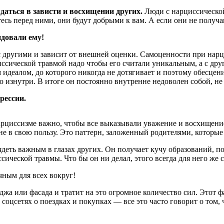
даться в зависти и восхищении других.
Люди с нарциссической
етесь перед ними, они будут добрыми к вам. А если они не получ
идовали ему!
 с другими и зависит от внешней оценки. Самоценности при нарц
иссической травмой надо чтобы его считали уникальным, а с друг
идеалом, до которого никогда не дотягивает и поэтому обесценив
о изнутри. В итоге он постоянно внутренне недоволен собой, не 
рессии.
арциссизме важно, чтобы все выказывали уважение и восхищение
 не в свою пользу. Это паттерн, заложенный родителями, которы
еть важным в глазах других. Он получает кучу образований, по
сической травмы. Что бы он ни делал, этого всегда для него же 
чным для всех вокруг!
жа или фасада и тратит на это огромное количество сил. Этот ф
соцсетях о поездках и покупках — все это часто говорит о том,