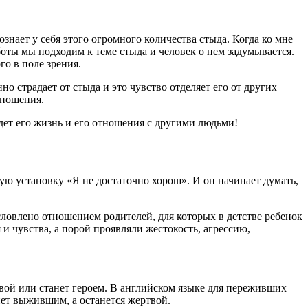
ознает у себя этого огромного количества стыда. Когда ко мне
боты мы подходим к теме стыда и человек о нем задумывается.
го в поле зрения.
о страдает от стыда и это чувство отделяет его от других
тношения.
дет его жизнь и его отношения с другими людьми!
ую установку «Я не достаточно хорош». И он начинает думать,
словлено отношением родителей, для которых в детстве ребенок
 и чувства, а порой проявляли жестокость, агрессию,
твой или станет героем. В английском языке для переживших
анет выжившим, а останется жертвой.