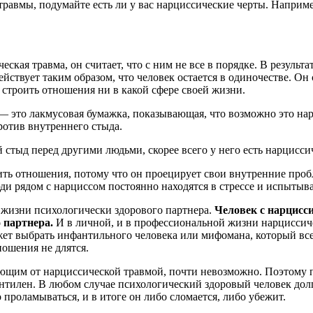
й травмы, подумайте есть ли у вас нарциссические черты. Напри
еская травма, он считает, что с ним не все в порядке. В результа
 действует таким образом, что человек остается в одиночестве. О
 строить отношения ни в какой сфере своей жизни.
 это лакмусовая бумажка, показывающая, что возможно это нарц
ротив внутреннего стыда.
стыд перед другими людьми, скорее всего у него есть нарциссич
ть отношения, потому что он проецирует свои внутренние пробл
и рядом с нарциссом постоянно находятся в стрессе и испытыв
жизни психологически здорового партнера.
Человек с нарцисс
 партнера.
И в личной, и в профессиональной жизни нарциссиче
жет выбрать инфантильного человека или мифомана, который все
ношения не длятся.
ющим от нарциссической травмой, почти невозможно. Поэтому п
антилен. В любом случае психологический здоровый человек дол
проламываться, и в итоге он либо сломается, либо убежит.