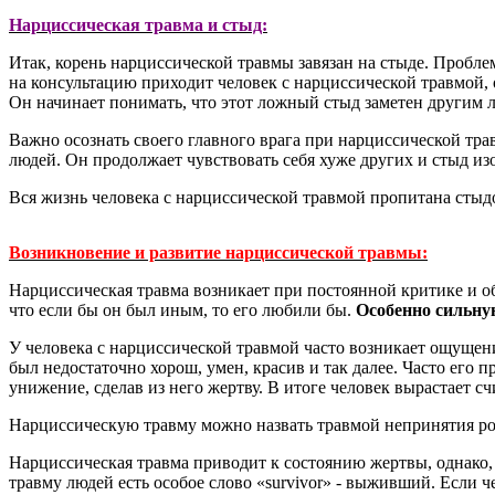
Нарциссическая травма и стыд:
Итак, корень нарциссической травмы завязан на стыде. Проблем
на консультацию приходит человек с нарциссической травмой, 
Он начинает понимать, что этот ложный стыд заметен другим лю
Важно осознать своего главного врага при нарциссической трав
людей. Он продолжает чувствовать себя хуже других и стыд изо
Вся жизнь человека с нарциссической травмой пропитана стыдо
Возникновение
и развитие
нарциссическ
ой
травмы:
Нарциссическая травма возникает при постоянной критике и о
что если бы он был иным, то его любили бы.
Особенно сильну
У человека с нарциссической травмой часто возникает ощущени
был недостаточно хорош, умен, красив и так далее. Часто его 
унижение, сделав из него жертву. В итоге человек вырастает 
Нарциссическую травму можно назвать травмой непринятия ро
Нарциссическая травма приводит к состоянию жертвы, однако, 
травму людей есть особое слово «survivor» - выживший. Если ч