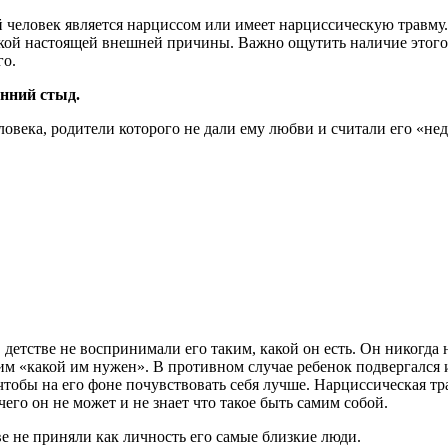
ый человек является нарциссом или имеет нарциссическую трав
кой настоящей внешней причины. Важно ощутить наличие этого 
го.
нний стыд.
ловека, родители которого не дали ему любви и считали его «не
 детстве не воспринимали его таким, какой он есть. Он никогда
ким «какой им нужен». В противном случае ребенок подвергался 
чтобы на его фоне почувствовать себя лучше. Нарциссическая тра
чего он не может и не знает что такое быть самим собой.
ве не приняли как личность его самые близкие люди.