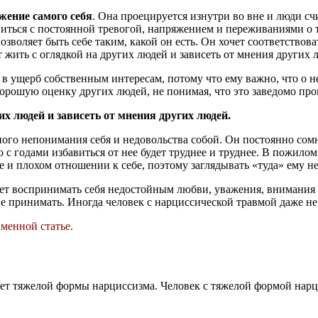
жение самого себя
. Она проецируется изнутри во вне и люди сч
ться с постоянной тревогой, напряжением и переживаниями о том
озволяет быть себе таким, какой он есть. Он хочет соответство
 жить с оглядкой на других людей и зависеть от мнения других 
 в ущерб собственным интересам, потому что ему важно, что о 
хорошую оценку других людей, не понимая, что это заведомо п
их людей и зависеть от мнения других людей.
ого непонимания себя и недовольства собой. Он постоянно сомне
 с годами избавиться от нее будет труднее и труднее. В пожило
е и плохом отношении к себе, поэтому заглядывать «туда» ему не
ает воспринимать себя недостойным любви, уважения, внимания 
, не принимать. Иногда человек с нарциссической травмой даже не 
именной статье.
о нет тяжелой формы нарциссизма. Человек с тяжелой формой нар