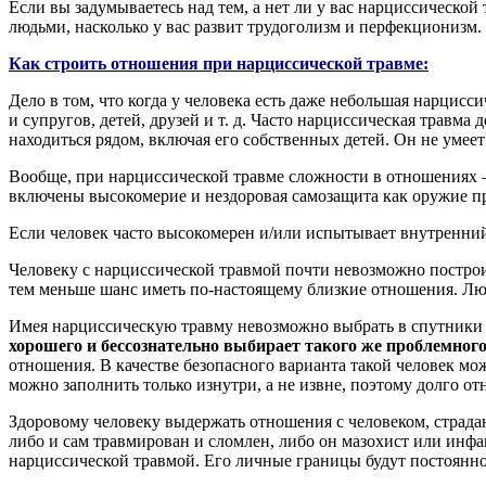
Если вы задумываетесь над тем, а нет ли у вас нарциссическо
людьми, насколько у вас развит трудоголизм и перфекционизм.
Как
строить отношения
при
нарциссической травме:
Дело в том, что когда у человека есть даже небольшая нарциссич
и супругов, детей, друзей и т. д. Часто нарциссическая травма
находиться рядом, включая его собственных детей. Он не умеет
Вообще, при нарциссической травме сложности в отношениях —
включены высокомерие и нездоровая самозащита как оружие п
Если человек часто высокомерен и/или испытывает внутренний 
Человеку с нарциссической травмой почти невозможно построи
тем меньше шанс иметь по-настоящему близкие отношения. Люд
Имея нарциссическую травму невозможно выбрать в спутники 
хорошего и бессознательно выбирает такого же проблемного
отношения. В качестве безопасного варианта такой человек мо
можно заполнить только изнутри, а не извне, поэтому долго от
Здоровому человеку выдержать отношения с человеком, страда
либо и сам травмирован и сломлен, либо он мазохист или инф
нарциссической травмой. Его личные границы будут постоянно 