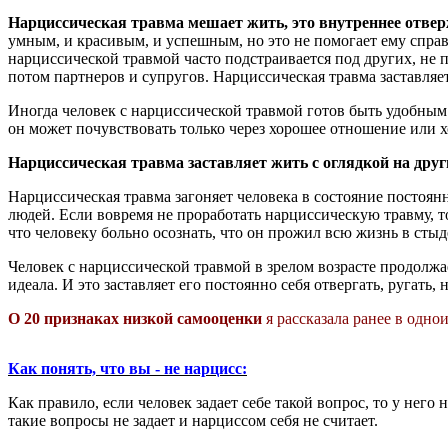
Нарциссическая травма мешает жить, это внутреннее отвер
умным, и красивым, и успешным, но это не помогает ему справи
нарциссической травмой часто подстраивается под других, не п
потом партнеров и супругов. Нарциссическая травма заставляет
Иногда человек с нарциссической травмой готов быть удобным
он может почувствовать только через хорошее отношение или 
Нарциссическая травма заставляет жить с оглядкой на друг
Нарциссическая травма загоняет человека в состояние постоянн
людей. Если вовремя не проработать нарциссическую травму, то
что человеку больно осознать, что он прожил всю жизнь в стыд
Человек с нарциссической травмой в зрелом возрасте продолж
идеала. И это заставляет его постоянно себя отвергать, ругать
О 20 признаках низкой самооценки
я рассказала ранее в одно
Как понять, что вы - не нарцисс:
Как правило, если человек задает себе такой вопрос, то у нег
такие вопросы не задает и нарциссом себя не считает.