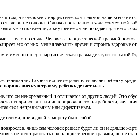
а в том, что человек с нарциссической травмой чаще всего не ос
о стыде он не говорит. Однако постепенно в ходе совместной ра
дям в его поведении, а внутренне он не попадает для него само
ме — чувство стыда. Человек с нарциссической травмой постоянн
лирует его от них, мешая заводить друзей и строить здоровые о
м и именно стыд и нарциссическая травма диктуют то, какой бу
бесценивании. Такое отношение родителей делает ребенку вредн
ю нарциссическую травму ребенку делает мать.
е, что он ненормальный и отличается от других людей. Это обу
просто игнорировали или игнорировали его потребности, желания
считая себя неправильным или дефективным.
дителями, приведшей к запрету быть собой.
повзрослев, лишь сам человек решает будет ли он и дальше жер
еловек не хочет работать над нарциссической травмой, он не ст