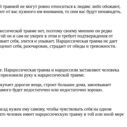
 травмой не могут ровно относиться к людям: либо обожают,
ают от вас нужного им внимания, то онм вас будут ненавидеть.
иссической травме нет, поэтому своему мнению он редко
ой он и сам не уверен в этом и требует подтверждения от
ает себя, злится и унывает. Нарциссическая травма не дает
ценит себя, разочарован, страдает от обиды и тревожности.
. Нарциссическая травма и нарциссизм заставляют человека
е приложили руку к нарциссической травме.
купает дорогие вещи, строит большие дома, завоевывает
самого будет недостаточно или недостаточно хорошо.
асад нужен ему самому, чтобы чувствовать себя на одном
 что человек имеет нарциссическую травму в той или иной мере