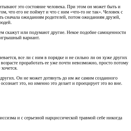
итывают это состояние человека. При этом он может быть и
, что его не поймут и что с ним «что-то не так». Человек с
вать сначала ожиданиям родителей, потом ожиданиям друзей,
людей.
нем скажут или подумают другие. Некое подобие самоценности
роигрышный вариант.
вается, все ли с ним в порядке и не сильно ли он хуже других
м возрасте проработать ее уже почти невозможно, просто потому
 хочется.
других. Он не может дотянуть до им же самим созданного
осознает это, но именно это делает и проецирует это во вне.
циссизма и с серьезной нарциссической травмой себе никогда