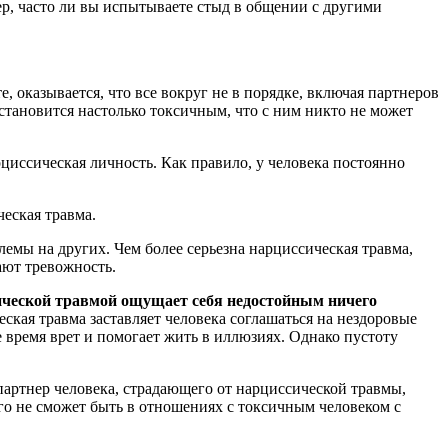
мер, часто ли вы испытываете стыд в общении с другими
те, оказывается, что все вокруг не в порядке, включая партнеров
н становится настолько токсичным, что с ним никто не может
иссическая личность. Как правило, у человека постоянно
еская травма.
емы на других. Чем более серьезна нарциссическая травма,
ают тревожность.
ической травмой ощущает себя недостойным ничего
ская травма заставляет человека соглашаться на нездоровые
 время врет и помогает жить в иллюзиях. Однако пустоту
артнер человека, страдающего от нарциссической травмы,
го не сможет быть в отношениях с токсичным человеком с