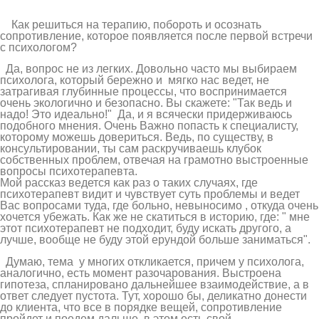
Как решиться на терапию, побороть и осознать
сопротивление, которое появляется после первой встречи
с психологом?
Да, вопрос не из легких. Довольно часто мы выбираем
психолога, который бережно и мягко нас ведет, не
затрагивая глубинные процессы, что воспринимается
очень экологично и безопасно. Вы скажете: "Так ведь и
надо! Это идеально!" Да, и я всячески придерживаюсь
подобного мнения. Очень Важно попасть к специалисту,
которому можешь довериться. Ведь, по существу, в
консультировании, ты сам раскручиваешь клубок
собственных проблем, отвечая на грамотно выстроенные
вопросы психотерапевта.
Мой рассказ ведется как раз о таких случаях, где
психотерапевт видит и чувствует суть проблемы и ведет
Вас вопросами туда, где больно, невыносимо , откуда очень
хочется убежать. Как же не скатиться в историю, где: " мне
этот психотерапевт не подходит, буду искать другого, а
лучше, вообще не буду этой ерундой больше заниматься".
Думаю, тема у многих откликается, причем у психолога,
аналогично, есть момент разочарования. Выстроена
гипотеза, спланировано дальнейшее взаимодействие, а в
ответ следует пустота. Тут, хорошо бы, деликатно донести
до клиента, что все в порядке вещей, сопротивление
пройдет и поедем дальше, в этом есть свой