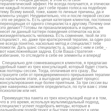
терапевтический эффект. Не всегда получается, и этически
не каждый психолог даст себе право голоса на подобную
тему. Всему виной, тоже, какие-то личные причины, да и
клиенты уходят. Неудивительно, что и после первой сессии
-это не редкость. Есть целая категория клиентов, постоянно
переходящая от одного специалиста к другому. Почему они
это делают? Готовы ли проанализировать и оценить, не
несет ли данный паттерн поведения отпечаток на всю
жизнидеятельность человека. Есть сомнение, твой ли это
спциалист , но, даже при кратксрочной терапии, за один раз
не всегда понятно, насколько метод и специалист тебе
помогли. Дать шанс специалисту, а, заодно с ним и себе_-
вот наисложнейшая задача. Если Ваша стратегия -
избегание, то отследите в себе ее элементы и вперед!
Специально для сомневающихся клиентов, я предлагаю
удобный пакет из трех консультаций, который будет стоить
как полторы сессии. Тогда, оплачивая его сразу , Вы
страхуете себя от преждевременного прерывания терапии
на начальном этапе, а выгодная цена делает процесс
консультирования еще более приятным. За три сессии вы
уже наверняка сможете определиться, по пути вам с этим
психологом или нет.
Преимущества пакета из трех консультаций еще и в том,
что в это время, используя мультимодальный подход,
специалист успеет подобрать методы, которые в
дальнейшем подействуют и быстрее проведут к цели.