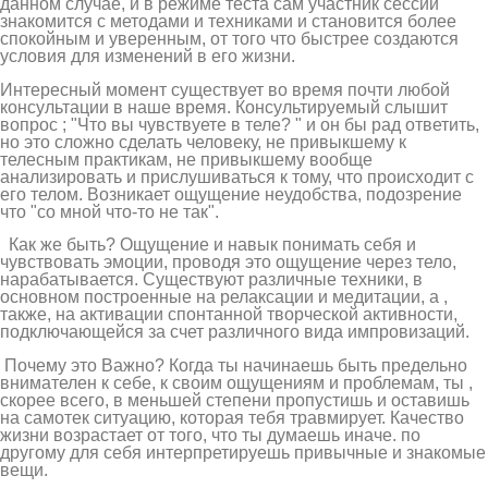
данном случае, и в режиме теста сам участник сессии
знакомится с методами и техниками и становится более
спокойным и уверенным, от того что быстрее создаются
условия для изменений в его жизни.
Интересный момент существует во время почти любой
консультации в наше время. Консультируемый слышит
вопрос ; "Что вы чувствуете в теле? " и он бы рад ответить,
но это сложно сделать человеку, не привыкшему к
телесным практикам, не привыкшему вообще
анализировать и прислушиваться к тому, что происходит с
его телом. Возникает ощущение неудобства, подозрение
что "со мной что-то не так".
Как же быть? Ощущение и навык понимать себя и
чувствовать эмоции, проводя это ощущение через тело,
нарабатывается. Существуют различные техники, в
основном построенные на релаксации и медитации, а ,
также, на активации спонтанной творческой активности,
подключающейся за счет различного вида импровизаций.
Почему это Важно? Когда ты начинаешь быть предельно
внимателен к себе, к своим ощущениям и проблемам, ты ,
скорее всего, в меньшей степени пропустишь и оставишь
на самотек ситуацию, которая тебя травмирует. Качество
жизни возрастает от того, что ты думаешь иначе. по
другому для себя интерпретируешь привычные и знакомые
вещи.