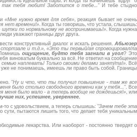
димость идеальной пары. И когда ты начинаешь "вдруг" о
 так тебя любит! Заботится о тебе..."
И тебе стыдн
ли
«Мне нужно время для себя»
, реакция бывает не очен
ня нет времени!»
. Когда ты говоришь, что устала, слышишь
 шутки по нормальному не воспринимаешь!»
. Когда нужн
люди уважают границы друг друга.
вести конструктивный диалог и искать решения.
Абьюзер
 спортзале и т.д.», «Это ты первый/ая спровоцировал/л
 Помнишь
ощущение, будто тебя загнали в угол
? Эт
себя виноватым буквально за всё. Не ответил на сообщение
а семью наплевать! Только своими делами занят/та!»
. Вс
 уже не понимаешь, имеешь ли право быть собой. Границы
нено.
"Ну и что, что ты получил повышение - там же вс
меня было столько свободного времени как у тебя..."
. Вс
ля меня было мало - а теперь вообще не дождешься!»
, ил
чше них, успешнее, увереннее.
м-то с удовольствием, а теперь слышишь:
"Зачем тебе эта
По сути, пытаются лишить того, что делает тебя уникальны
еобходимые лекарства. Или наоборот - постоянно твердят 