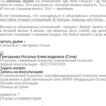
Ты
имеешь право
на отношения, где тебя слышат. Где т
просто слова. Это реальность, которую можно вернуть. Ты 
И это не слишком много. Это — минимум.
Если понимаешь, что находишься в абьюзивных отношени
достойна лучших отношений. В-третьих, помощь доступна - 
Выход из абьюзивных отношений - процесс. Может занять вр
к лучшей жизни. К жизни, где можешь быть собой, где ценя
многие понимают слишком поздно. Не бойся менять свою ж
читать далее ›
Связаться с автором статьи:
Григорьева Наталья Александровна
(Сочи)
Психолог, семейный психолог, клинический психолог
первая консультация -
БЕСПЛАТНО!
Задать вопрос
Запись на консультацию
Я клинический психолог, сертифицированный психолог-конс
правления и действительный член ФПКР (Федерация Психо
Онлайн консультации
Личные встречи
нравится
?
Отзывы и комментарии