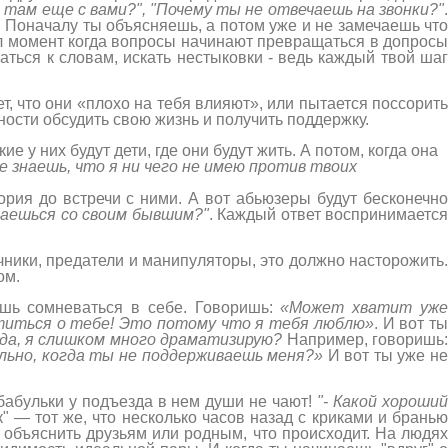
о там еще с вами?", "Почему ты не отвечаешь на звонки?"
.
Поначалу ты объясняешь, а потом уже и не замечаешь чт
шел момент когда вопросы начинают превращаться в допрос
аться к словам, искать нестыковки - ведь каждый твой шаг
ет, что они «плохо на тебя влияют», или пытается поссорить
ности обсудить свою жизнь и получить поддержку.
е у них будут дети, где они будут жить. А потом, когда она
е знаешь, что я ни чего не имею против твоих
ория до встречи с ними. А вот абьюзеры будут бесконечн
щаешься со своим бывшим?"
. Каждый ответ воспринимается
ники, предатели и манипуляторы, это должно насторожить
ом.
ешь сомневаться в себе. Говоришь:
«Может хватит уж
отиться о тебе! Это потому что я тебя люблю»
. И вот ты
да, я слишком много драматизирую?
Например, говоришь
льно, когда ты не поддерживаешь меня?»
И вот ты уже н
 бабульки у подъезда в нем души не чают!
"- Какой хороши
" — тот же, что несколько часов назад с криками и бранью
 объяснить друзьям или родным, что происходит. На людях