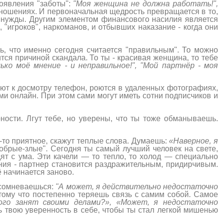
оявления "заботы":
"Моя женщина не должна работать!"
ношениях. И первоначальная щедрость превращается в то
е нужды. Другим элементом финансового насилия является
, "игроков", наркоманов, и отбывших наказание - когда они
шь, что именно сегодня считается "правильным". То можн
тся причиной скандала. То ты - красивая женщина, то тебе
ько моё мнение - и неправильное!", "Мой партнёр - мо
уют к досмотру телефон, роются в удаленных фотографиях
 онлайн. При этом сами могут иметь сотни подписчиков и
ности. Лгут тебе, но уверены, что ты тоже обманываешь
о-то приятное, скажут теплые слова. Думаешь:
«Наверное, 
добрые-злые". Сегодня ты самый лучший человек на свете
дят с ума. Эти качели — то тепло, то холод — специально
ния - партнер становится раздражительным, придирчивым
ё начинается заново.
 сомневаешься:
"А может, я действительно недостаточн
отому что постепенно теряешь связь с самим собой. Само
го занят своими делами?», «Может, я недостаточн
 твою уверенность в себе, чтобы ты стал легкой мишенью