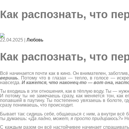
Как распознать, что пе
22.04.2025 |
Любовь
Как распознать, что пе
Всё начинается почти как в кино. Он внимателен, заботлив
веришь
. Потому что в глазах — тепло, в голосе — искр
навсегда.
И кажется, что наконец-то — вот она, наст
Ты входишь в эти отношения, как в тёплую воду. Ты — нужн
И потому ты не замечаешь сразу, как меняется тон, как 
попавшей в паутину. Ты постепенно увязаешь в болоте, г
сразу понимаешь, что происходит.
Бывает так: сидишь себе, общаешься с ним, а внутри всё б
ты думаешь: «
Да ладно, может, я просто придираюсь?»
Но
С каждым разом он всё настойчивее начинает спрашивать