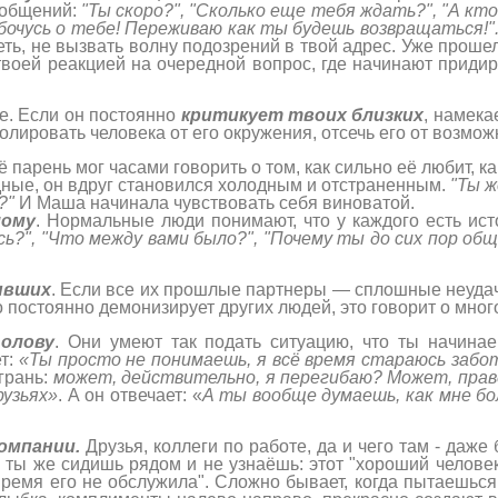
сообщений:
"Ты скоро?", "Сколько еще тебя ждать?", "А кт
абочусь о тебе! Переживаю как ты будешь возвращаться!"
деть, не вызвать волну подозрений в твой адрес. Уже про
твоей реакцией на очередной вопрос, где начинают придир
ье. Если он постоянно
критикует твоих близких
, намека
лировать человека от его окружения, отсечь его от возмож
парень мог часами говорить о том, как сильно её любит, каки
дные, он вдруг становился холодным и отстраненным.
"Ты ж
?"
И Маша начинала чувствовать себя виноватой.
лому
. Нормальные люди понимают, что у каждого есть ист
сь?", "Что между вами было?", "Почему ты до сих пор об
ывших
. Если все их прошлые партнеры — сплошные неудач
то постоянно демонизирует других людей, это говорит о мног
голову
. Они умеют так подать ситуацию, что ты начина
ет:
«Ты просто не понимаешь, я всё время стараюсь заб
грань:
может, действительно, я перегибаю? Может, прав
рузьях»
. А он отвечает: «
А ты вообще думаешь, как мне бо
омпании.
Друзья, коллеги по работе, да и чего там - даже
 ты же сидишь рядом и не узнаёшь: этот "хороший человек
ремя его не обслужила". Сложно бывает, когда пытаешься