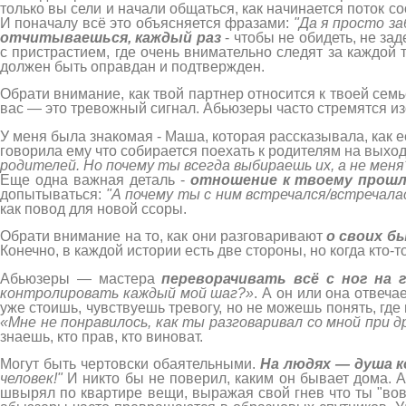
только вы сели и начали общаться, как начинается поток 
И поначалу всё это объясняется фразами:
"Да я просто з
отчитываешься, каждый раз
- чтобы не обидеть, не за
с пристрастием, где очень внимательно следят за каждой 
должен быть оправдан и подтвержден.
Обрати внимание, как твой партнер относится к твоей сем
вас — это тревожный сигнал. Абьюзеры часто стремятся изо
У меня была знакомая - Маша, которая рассказывала, как её 
говорила ему что собирается поехать к родителям на выхо
родителей. Но почему ты всегда выбираешь их, а не меня
Еще одна важная деталь -
отношение к твоему прош
допытываться:
"А почему ты с ним встречался/встречала
как повод для новой ссоры.
Обрати внимание на то, как они разговаривают
о своих б
Конечно, в каждой истории есть две стороны, но когда кто-
Абьюзеры — мастера
переворачивать всё с ног на 
контролировать каждый мой шаг?»
. А он или она отвеча
уже стоишь, чувствуешь тревогу, но не можешь понять, где 
«Мне не понравилось, как ты разговаривал со мной при д
знаешь, кто прав, кто виноват.
Могут быть чертовски обаятельными.
На людях — душа к
человек!"
И никто бы не поверил, каким он бывает дома. А
швырял по квартире вещи, выражая свой гнев что ты "вов