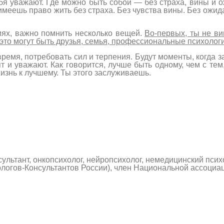
ебя уважают. Где можно быть собой — без страха, вины и 
имеешь право жить без страха. Без чувства вины. Без ожид
ях, важно помнить несколько вещей.
Во-первых, ты не ви
это могут быть друзья, семья, профессиональные психологи
емя, потребовать сил и терпения. Будут моменты, когда за
т и уважают. Как говорится, лучше быть одному, чем с тем
изнь к лучшему. Ты этого заслуживаешь.
ультант, онкопсихолог, нейропсихолог, немедицинский псих
логов-Консультантов России), член Национальной ассоциа