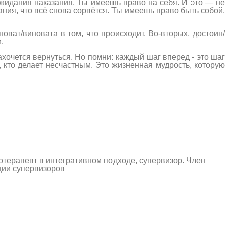
ожидания наказания. Ты имеешь право на себя. И это — н
ания, что всё снова сорвётся. Ты имеешь право быть собой.
новат/виновата в том, что происходит. Во-вторых, достоин
.
хочется вернуться. Но помни: каждый шаг вперед - это шаг
, кто делает несчастным. Это жизненная мудрость, которую
отерапевт в интегративном подходе, супервизор. Член
ции супервизоров