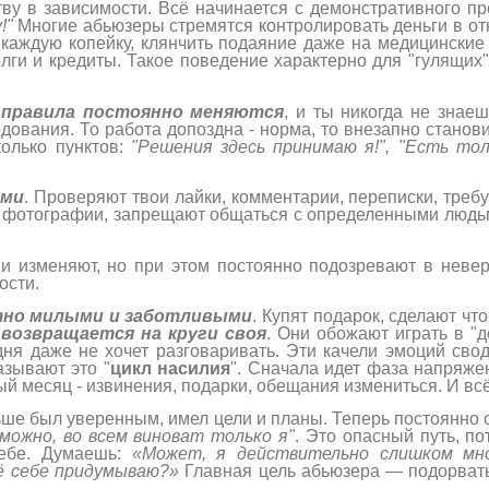
ву в зависимости. Всё начинается с демонстративного пр
!"
Многие абьюзеры стремятся контролировать деньги в от
 каждую копейку, клянчить подаяние даже на медицински
олги и кредиты. Такое поведение характерно для "гулящих"
и
правила постоянно меняются
, и ты никогда не знае
дования. То работа допоздна - норма, то внезапно станови
колько пунктов:
"Решения здесь принимаю я!", "Есть тол
ями
. Проверяют твои лайки, комментарии, переписки, треб
 фотографии, запрещают общаться с определенными людьми
и изменяют, но при этом постоянно подозревают в невер
ости.
тно милыми и заботливыми
. Купят подарок, сделают чт
возвращается на круги своя
. Они обожают играть в "
одня даже не хочет разговаривать. Эти качели эмоций сво
азывают это "
цикл насилия
". Сначала идет фаза напряже
ый месяц - извинения, подарки, обещания измениться. И вс
ьше был уверенным, имел цели и планы. Теперь постоянно
можно, во всем виноват только я"
. Это опасный путь, п
ебе. Думаешь:
«Может, я действительно слишком мно
ё себе придумываю?»
Главная цель абьюзера — подорвать