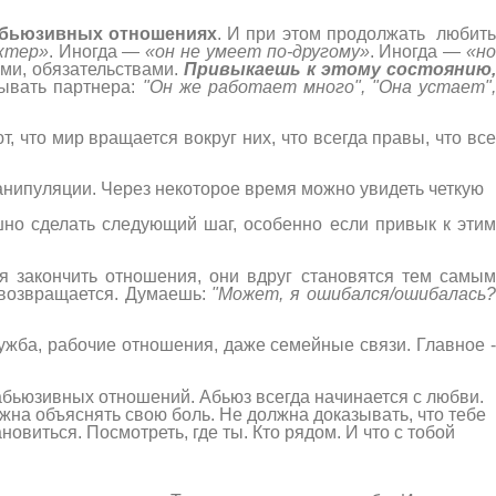
 абьюзивных отношениях
. И при этом продолжать любит
ктер»
. Иногда —
«он не умеет по-другому»
. Иногда —
«н
ами, обязательствами.
Привыкаешь к этому состоянию,
дывать партнера:
"Он же работает много", "Она устает"
, что мир вращается вокруг них, что всегда правы, что вс
анипуляции. Через некоторое время можно увидеть четкую
шно сделать следующий шаг, особенно если привык к этим
я закончить отношения, они вдруг становятся тем самы
о возвращается. Думаешь:
"Может, я ошибался/ошибалась
ружба, рабочие отношения, даже семейные связи. Главное 
е абьюзивных отношений. Абьюз всегда начинается с любви.
лжна объяснять свою боль. Не должна доказывать, что тебе
овиться. Посмотреть, где ты. Кто рядом. И что с тобой