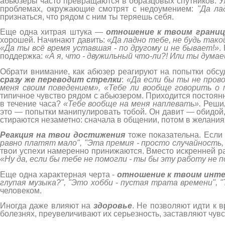
абьюзеры часто превращаются в образцовых спутников. Ул
проблемах, окружающие смотрят с недоумением:
"Да ла
признаться, что рядом с ним ты теряешь себя.
Еще одна хитрая штука —
отношение к твоим грани
хорошей. Начинают давить:
«Да ладно тебе, не будь тако
«Да ты всё время уставшая - по другому и не бывает!»
.
поддержка:
«А я, что - двужильный что-ли?! Или ты дума
Обрати внимание, как абюзер реагируют на попытки обсу
сразу же переводит стрелки
:
«
Да если бы ты не прово
меня своим поведением», «Тебе ли вообще говорить о 
типичное чувство рядом с абьюзером. Приходится постоянн
в течение часа?
«Тебе вообще на меня наплевать».
Решил
это — попытки манипулировать тобой. Он давит — обидой,
стираются незаметно: сначала в общении, потом в желания
Реакция на твои достижения
тоже показательна. Если 
равно платят мало", "Эта премия - просто случайность, 
твои успехи намеренно принижаются. Вместо искренней 
«Ну да, если бы тебе не помогли - ты бы эту работу не п
Еще одна характерная черта -
отношение к твоим инте
глупая музыка?", "Это хобби - пустая трата времени",
человеком.
Иногда даже влияют на
здоровье
. Не позволяют идти к 
болезнях, преувеличивают их серьезность, заставляют чу