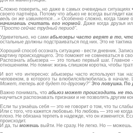
Сложно поверить, но даже в самых очевидных ситуациях
своего партнёра. Потому что абьюз не всегда выглядит как
ведь он же извиняется…»
Особенно сложно, когда такие о
начинаешь считать его нормой
. Даже когда друзья и
"Просто сейчас трудный период".
Удивительно, но сами
абьюзеры часто верят в то, что
остальные должны подстраиваться под них. Это не тактика 
Хороший способ осознать ситуацию - вести дневник. Запис
картину происходящего. Это поможет не сомневаться в сво
Распознать абьюзера — это только первый шаг. Главное 
отношениям. Но помни: жизнь слишком коротка, чтобы тратит
И вот что интересно: абьюзеры часто используют так 
человеком, в которого ты влюбился/влюбилась в начале.
Может, теперь всё будет по-другому?"
Это ловушка. По д
Важно понимать, что
абьюз может происходить не то
научиться распознавать признаки и не позволять другим ко
Если ты узнаёшь себя — это не говорит о том, что ты слаб
Или с того, что кажется любовью. Но любовь — это не когд
плохо. Не обязана терпеть в надежде, что он изменится. Ес
происходит.
И да, ты
можешь
выйти. Не сразу. Не легко. Но — можешь.