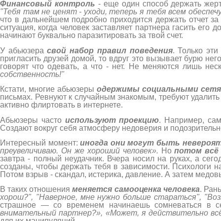
Финансовый контроль
- еще один способ держать жерт
"Тебя там не ценят - уходи, теперь я тебя всем обеспечу
что в дальнейшем подробно приходится держать отчет за
ситуация, когда человек заставляет партнера гасить его д
начинают буквально паразитировать за твой счет.
У абьюзера
свой набор правил поведения
. Только эт
пригласить друзей домой, то вдруг это вызывает бурю него
говорят что одевать, а что - нет. Не меняются лишь нес
собственность!"
Кстати, многие абьюзеры
одержимы социальными сет
письмах. Ревнуют к случайным знакомым, требуют удалить
активно флиртовать в интернете.
Абьюзеры часто
используют проекцию
. Например, сам
Создают вокруг себя атмосферу недоверия и подозрительн
Интересный момент:
иногда они могут быть невероя
преувеличиваю. Он же хороший человек».
Но
потом всё 
завтра - полный неудачник. Вчера носил на руках, а сег
созданы, чтобы держать тебя в зависимости. Психологи н
Потом взрыв - скандал, истерика, давление. А затем медов
В таких отношения
меняется самооценка человека
. Ран
хорош?", "Наверное, мне нужно больше стараться", "Воз
страшное — со временем начинаешь сомневаться в с
внимательный партнер?», «Может, я действительно вс
для их манипуляций.