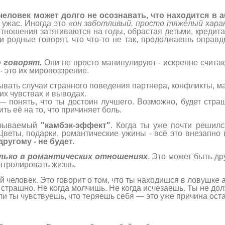
человек может долго не осознавать, что находится в
 ужас. Иногда это
«он заботливый, просто тяжёлый хара
тношения затягиваются на годы, обрастая детьми, кредит
ли родные говорят, что что-то не так, продолжаешь оправ
 говорят.
Они не просто манипулируют - искренне считают
- это их мировоззрение.
ывать случаи странного поведения партнера, конфликты, м
их чувствах и выводах.
— понять, что ты достоин лучшего. Возможно, будет стра
ь её на то, что причиняет боль.
называемый
"камбэк-эффект"
. Когда ты уже почти решилс
 Цветы, подарки, романтические ужины - всё это внезапн
ругому - не будет.
лько в романтических отношениях
. Это может быть д
нтролировать жизнь.
ый человек. Это говорит о том, что ты находишся в ловушк
а страшно. Не когда молчишь. Не когда исчезаешь. Ты не до
ли ты чувствуешь, что теряешь себя — это уже причина остан