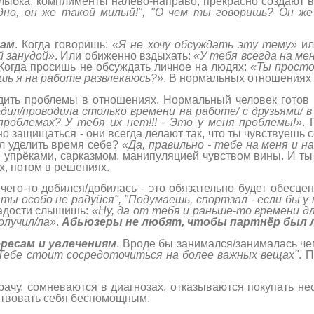
ыбка, комплименты налево-направо, прекрасно создают ви
дно, он же такой милый!", "О чем ты говоришь? Он же
цам
. Когда говоришь:
«Я не хочу обсуждать эту тему»
и
й занудой»
. Или обиженно вздыхать:
«У тебя всегда на ме
 Когда просишь не обсуждать личное на людях:
«Ты просто
ешь я на работе развлекаюсь?»
. В нормальных отношениях 
дить проблемы в отношениях. Нормальный человек готов 
дил/проводила столько времени на работе/ с друзьями/ в
проблемах? У тебя их нет!!! - Это у меня проблемы!»
.
о защищаться - они всегда делают так, что ты чувствуешь 
 уделить время себе?
«Да, правильно - тебе на меня и н
 упрёками, сарказмом, манипуляцией чувством вины. И ты
х, потом в решениях.
чего-то добился/добилась - это обязательно будет обесце
ты особо не радуйся", "Подумаешь, спортзал - если бы у 
радости слышишь:
«Ну, да от тебя и раньше-то времени д
олучил/ла»
.
Абьюзеры не любят, чтобы партнёр был лу
ресам и увлечениям
. Вроде бы занимался/занималась че
 "Тебе стоит сосредоточиться на более важных вещах"
. 
врачу, сомневаются в диагнозах, отказываются покупать н
вствовать себя беспомощным.