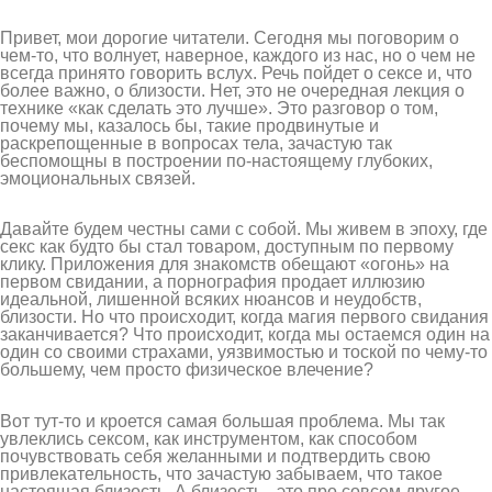
Привет, мои дорогие читатели. Сегодня мы поговорим о
чем-то, что волнует, наверное, каждого из нас, но о чем не
всегда принято говорить вслух. Речь пойдет о сексе и, что
более важно, о близости. Нет, это не очередная лекция о
технике «как сделать это лучше». Это разговор о том,
почему мы, казалось бы, такие продвинутые и
раскрепощенные в вопросах тела, зачастую так
беспомощны в построении по-настоящему глубоких,
эмоциональных связей.
Давайте будем честны сами с собой. Мы живем в эпоху, где
секс как будто бы стал товаром, доступным по первому
клику. Приложения для знакомств обещают «огонь» на
первом свидании, а порнография продает иллюзию
идеальной, лишенной всяких нюансов и неудобств,
близости. Но что происходит, когда магия первого свидания
заканчивается? Что происходит, когда мы остаемся один на
один со своими страхами, уязвимостью и тоской по чему-то
большему, чем просто физическое влечение?
Вот тут-то и кроется самая большая проблема. Мы так
увлеклись сексом, как инструментом, как способом
почувствовать себя желанными и подтвердить свою
привлекательность, что зачастую забываем, что такое
настоящая близость. А близость - это про совсем другое.