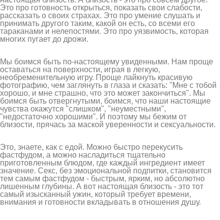
Это про готовность открыться, показать свои слабости,
рассказать о своих страхах. Это про умение слушать и
принимать другого таким, какой он есть, со всеми его
тараканами и нелепостями. Это про уязвимость, которая
многих пугает до дрожи.
Мы боимся быть по-настоящему увиденными. Нам проще
оставаться на поверхности, играя в легкую,
необременительную игру. Проще лайкнуть красивую
фотографию, чем заглянуть в глаза и сказать: "Мне с тобой
хорошо, и мне страшно, что это может закончиться". Мы
боимся быть отвергнутыми, боимся, что наши настоящие
чувства окажутся "слишком", "неуместными",
"недостаточно хорошими". И поэтому мы бежим от
близости, прячась за маской уверенности и сексуальности.
Это, знаете, как с едой. Можно быстро перекусить
фастфудом, а можно насладиться тщательно
приготовленным блюдом, где каждый ингредиент имеет
значение. Секс, без эмоциональной подпитки, становится
тем самым фастфудом - быстрым, ярким, но абсолютно
лишенным глубины. А вот настоящая близость - это тот
самый изысканный ужин, который требует времени,
внимания и готовности вкладывать в отношения душу.