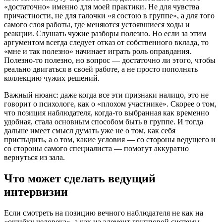
«достаточно» именно для моей практики. Не для чувства
причастности, не для галочки «я состою в группе», а для того
самого слоя работы, где меняются устоявшиеся ходы и
реакции. Слушать чужие разборы полезно. Но если за этим
аргументом всегда следует отказ от собственного вклада, то
«мне и так полезно» начинает играть роль оправдания.
Полезно-то полезно, но вопрос — достаточно ли этого, чтобы
реально двигаться в своей работе, а не просто пополнять
коллекцию чужих решений.
Важный нюанс: даже когда все эти признаки налицо, это не
говорит о психологе, как о «плохом участнике». Скорее о том,
что позиция наблюдателя, когда-то выбранная как временно
удобная, стала основным способом быть в группе. И тогда
дальше имеет смысл думать уже не о том, как себя
пристыдить, а о том, какие условия — со стороны ведущего и
со стороны самого специалиста — помогут аккуратно
вернуться из зала.
Что может сделать ведущий
интервизии
Если смотреть на позицию вечного наблюдателя не как на
«ошибку человека», а как на элемент групповой системы,