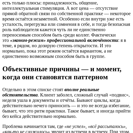
есть только плюсы: принадлежность, общение,
интеллектуальная стимуляция. А вот цена — отсутствие
прямой обратной связи по собственной практике — некоторое
время остаётся незаметной. Особенно если внутри уже есть
усталость, перегрузка или сомнения в себе, и тогда безопасная
роль наблюдателя кажется чуть ли не единственно
переносимым способом быть среди коллег. Фактически
это
«эконом-режим» профессиональной включённости
: я в
теме, я рядом, но дозирую степень открытости. И это
нормально, пока этот режим остаётся вариантом, а не
единственно возможным способом быть в группе.
Объективные причины — и момент,
когда они становятся паттерном
Отдельно в этом списке стоят
вполне реальные
обстоятельства
. Клиент заболел, сложный случай «подвис»,
неделя ушла в документы и отчёты. Бывают циклы, когда
действительно нечего приносить — и это не всегда избегание,
бывает, что это ритм практики. Такое бывает, и иногда прийти
без кейса действительно нормально.
Проблема начинается там, где
«не успел», «всё рассыпалось»,
«как-то не сложилось»
звучит из встречи в встречу. При этом,