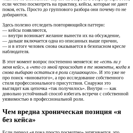
если честно посмотреть на практику, кейсы, которые не дают
покоя, есть. Просто до группового разбора они почему-то не
добираются.
Здесь полезно отследить повторяющийся паттерн:
— кейсы появляются,
— внутри возникает желание вынести их на обсуждение,
— дальше включается одна из описанных выше причин,
— и в итоге человек снова оказывается в безопасном кресле
наблюдателя.
В этот момент вопрос постепенно меняется: не
«есть ли у
меня кейс»
, а
«что со мной происходит в те моменты, когда я
снова выбираю остаться в роли слушающего»
. И это уже не
про поиск «виноватого», а про исследование собственного
стиля профессионального присутствия. Снаружи это
выглядит как цепочка «так получилось». Внутри — как
довольно устойчивый способ избегать встречи с собственной
уязвимостью в профессиональной роли.
Чем вредна хроническая позиция «я
без кейса»
Если период «я пока просто посмотрю» затягивается, это