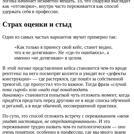
логика начинает незаметно мешать. То, что снаружи выглядит
как «отговорки», внутри часто переживается как способ
удержать себя в профессии.
Страх оценки и стыд
Один из самых частых вариантов звучит примерно так:
«Как только я принесу свой кейс, станет видно,
что я не дотягиваю». Не «где-то ошибаюсь», а
именно «не дотягиваю» в целом.
В этой логике представление кейса становится чем-то вроде
рентгена: на него посмотрят коллеги и увидят все «дефекты
конструкции» — где растерялся, где пошёл за собственной
тревогой, где пропустил что-то важное. Тогда фраза
«случай
пока сырой»
или
«надо ещё понаблюдать
динамику»
становится попыткой чуть отложить момент, когда
придётся предстать перед другими не в виде списка обучений
и регалий, а в виде обычной, несовершенной практики.
По сути, это способ отложить встречу с переживанием
«меня
увидят настоящим, не отредактированным»
. И это
переживание трудно назвать чем-то патологическим — оно
очень понятное, особенно в профессии, где мы много знаем