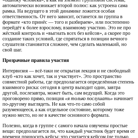
автоматически возникает второй полюс: как устроена сама
рамка. На ведущего в этой динамике ложится особая
ответственность. От него зависит, останется ли группа в
формате «кто принёс — того и разбираем», или постепенно
перейдёт к более взрослому, взаимному участию. Это не про
жёсткий контроль и «выгнать всех без кейсов», а скорее про
создание таких условий, где спрятаться в позиции вечного
слушателя становится сложнее, чем сделать маленький, но
свой шаг.
Прозрачные правила участия
Интервизия — всё-таки не открытая лекция и не свободный
клуб «кто как хочет, так и участвует». Это пространство
совместной работы, где предполагается определённая степень
взаимного риска: сегодня в центр выходит один, завтра
другой, послезавтра, может быть, сам ведущий. Когда это
проговорено прямо, позиция
«я только послушать»
начинает
по-другому выглядеть. Не как что-то само собой
разумеющееся, а как отдельное состояние, которому тоже
нужно место, но не в качестве основного формата.
Полезно, когда в группе с самого начала озвучены простые
вещи: предполагается ли, что каждый участник будет время от
времени приносить кейсы; что считается кейсом (не только