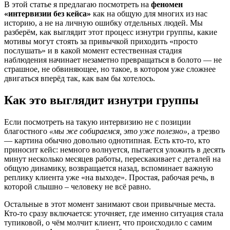
В этой статье я предлагаю посмотреть на
феномен
«интервизии без кейса»
как на общую для многих из нас
историю, а не на личную ошибку отдельных людей. Мы
разберём, как выглядит этот процесс изнутри группы, какие
мотивы могут стоять за привычкой приходить «просто
послушать» и в какой момент естественная стадия
наблюдения начинает незаметно превращаться в болото — не
страшное, не обвиняющее, но такое, в котором уже сложнее
двигаться вперёд так, как вам бы хотелось.
Как это выглядит изнутри группы
Если посмотреть на такую интервизию не с позиции
благостного
«мы же собираемся, это уже полезно»
, а трезво
— картина обычно довольно однотипная. Есть кто-то, кто
приносит кейс: немного волнуется, пытается уложить в десять
минут несколько месяцев работы, перескакивает с деталей на
общую динамику, возвращается назад, вспоминает важную
реплику клиента уже «на выходе». Простая, рабочая речь, в
которой слышно – человеку не всё равно.
Остальные в этот момент занимают свои привычные места.
Кто-то сразу включается: уточняет, где именно ситуация стала
тупиковой, о чём молчит клиент, что происходило с самим