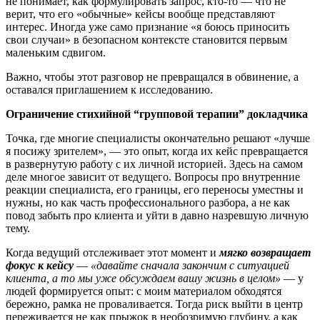
не понимает, как формулировать запрос, кто-то — что не
верит, что его «обычные» кейсы вообще представляют
интерес. Иногда уже само признание «я боюсь приносить
свои случаи» в безопасном контексте становится первым
маленьким сдвигом.
Важно, чтобы этот разговор не превращался в обвинение, а
оставался приглашением к исследованию.
Ограничение стихийной “групповой терапии” докладчика
Точка, где многие специалисты окончательно решают «лучше
я посижу зрителем», — это опыт, когда их кейс превращается
в развернутую работу с их личной историей. Здесь на самом
деле многое зависит от ведущего. Вопросы про внутренние
реакции специалиста, его границы, его переносы уместны и
нужны, но как часть профессионального разбора, а не как
повод забыть про клиента и уйти в давно назревшую личную
тему.
Когда ведущий отслеживает этот момент и
мягко возвращает
фокус к кейсу
—
«давайте сначала закончим с ситуацией
клиента, а то мы уже обсуждаем вашу жизнь в целом»
— у
людей формируется опыт: с моим материалом обходятся
бережно, рамка не проваливается. Тогда риск выйти в центр
переживается не как прыжок в необозримую глубину, а как