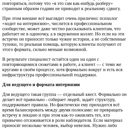
повторяться, потому что «я это сам как-нибудь разберу»
странным образом годами не приводит к реальному сдвигу.
При этом внешне всё выглядит очень прилично: психолог
«ходит на интервизию», числится в профессиональном
сообществе, может даже честно рассказывать клиентам, что
работает не в одиночку, а в окружении коллег. Но если на эти
встречи он приносит только чужие истории, а не собственные
тупики, то реальная помощь, которую клиенты получают от
этого формата, сильно меньше возможной.
В результате специалист остаётся один на один с
повторяющимися сюжетами в работе, а клиент — с теми же
кругами в своём процессе, хотя формально вокруг и есть вся
инфраструктура профессиональной поддержки.
Для ведущего и формата интервизии
Для ведущего такая группа — отдельный квест. Формально он
делает всё правильно - собирает людей, задаёт структуру,
поддерживает правила. Но фактически ему приходится всё
время балансировать между двумя полюсами: не превращать
встречу в лекцию и при этом как-то оживлять тех, кто
привычно отсиживается в роли наблюдателя. Если материал
приносят несколько человек, выбор невелик. Нужно либо