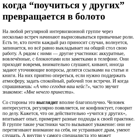
когда “поучиться у других”
превращается в болото
На любой регулярной интервизионной группе через
несколько встреч начинают вырисовываться привычные роли.
Есть те, кто почти каждый раз приносит случаи, волнуется,
запинается, но всё равно выкладывает на общий стол свою
работу. А рядом с ними — другие участники: аккуратные,
вовлечённые, с блокнотами или заметками в телефоне. Они
приходят вовремя, внимательно слушают, кивают, иногда
задают уточняющие вопросы, делятся ссылками на статьи и
книги. На них приятно опереться, если нужно поддержать
атмосферу, задать спокойный, рабочий тон встречи. И когда
спрашиваешь:
«А что сегодня ваш кейс?»
, часто звучит
знакомое:
«Мне нечего принести».
Со стороны это
выглядит
вполне благополучно. Человек
интересуется, регулярно появляется, не конфликтует, говорит
по делу. Кажется, что он действительно «учится у других»,
впитывает опыт, примеряет разные подходы к своей практике.
В группе такие участники часто вызывают уважение: они не
перетягивают внимание на себя, не устраивают драм, умеют
слушать. А внутри у самого специалиста это может