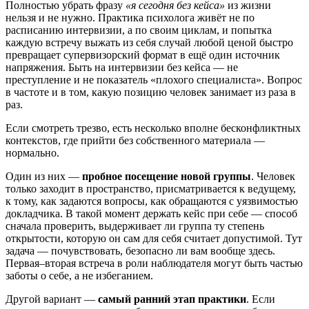
Полностью убрать фразу
«я сегодня без кейса»
из жизни
нельзя и не нужно. Практика психолога живёт не по
расписанию интервизии, а по своим циклам, и попытка
каждую встречу выжать из себя случай любой ценой быстро
превращает супервизорский формат в ещё один источник
напряжения. Быть на интервизии без кейса — не
преступление и не показатель «плохого специалиста». Вопрос
в частоте и в том, какую позицию человек занимает из раза в
раз.
Если смотреть трезво, есть несколько вполне бесконфликтных
контекстов, где прийти без собственного материала —
нормально.
Один из них —
пробное посещение новой группы
. Человек
только заходит в пространство, присматривается к ведущему,
к тому, как задаются вопросы, как обращаются с уязвимостью
докладчика. В такой момент держать кейс при себе — способ
сначала проверить, выдерживает ли группа ту степень
открытости, которую он сам для себя считает допустимой. Тут
задача — почувствовать, безопасно ли вам вообще здесь.
Первая–вторая встреча в роли наблюдателя могут быть частью
заботы о себе, а не избеганием.
Другой вариант —
самый ранний этап практики
. Если