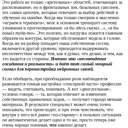
Это работа не только «зрительных» областей, отвечающих за
распознавание, но и фронтальных зон, базальных ганглиев,
тех самых цепочек, которые отвечают за выбор действий и
обучение на ошибке. Когда мы только смотрим и мысленно
«играем в терапевта», мозг в основном тренирует систему
узнавания и прогнозирования:
«я бы здесь сказал…», «я бы
пошёл туда-то»
. Это полезно, но нагрузка ложится главным
образом на контуры, которые обслуживают модель в голове.
Когда же на разбор попадает наша собственная сессия,
включается другой уровень: приходится выдерживать
несоответствие между тем, как я думал, что делаю, и тем, как
это видится со стороны.
Именно это «несовпадение
ожидания и реальности» и даёт тот самый мощный
сигнал для перенастройки нейронных связей
.
Если обобщить, при преобладании роли наблюдателя
развивается тонкая настройка «сенсорной части» профессии
— видеть, считывать, понимать. А вот «двигательная»,
условно говоря, — та, которая отвечает за изменение
собственных привычных ходов, — получает гораздо меньше
материала. В результате специалист может очень точно
описывать, что происходит, и при этом чувствовать, что
внутри у него всё равно «по-старому»: в похожих ситуациях
он автоматически делает одно и то же, просто теперь уже
очень хорошо понимая,
что
именно делает.