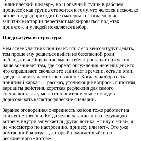
«клинический шедевр», но и обычный тупик в рабочем
процессе); как группа относится к тому, что человек несколько
встреч подряд приходит без материала. Тогда многие
защитные истории перестают маскироваться под «так
принято», и у людей появляется выбор.
Предсказуемая структура
Чем яснее участник понимает, что с его кейсом будут делать,
тем проще ему решиться выйти из безопасной роли
наблюдателя. Ощущение «меня сейчас растащат на куски»
чаще возникает там, где формат обсуждения неочевиден: кто
что спрашивает, сколько это занимает времени, есть ли этап,
где докладчику дают слово в конце. Когда у разбора есть
понятный каркас — рассказ, уточняющие вопросы, гипотезы,
варианты действия, короткая рефлексия для самого
специалиста — у мозга становится меньше поводов
дорисовывать катастрофические сценарии.
Заранее оговоренная очередность кейсов тоже работает на
снижение тревоги. Когда человек записан на следующую
встречу, внутри запускается другая логика: «я иду с этим», а
не «посмотрю по настроению, принесу или нет». Это уже
внутренний контракт, который помогает выйти из
бесконечного «потом».