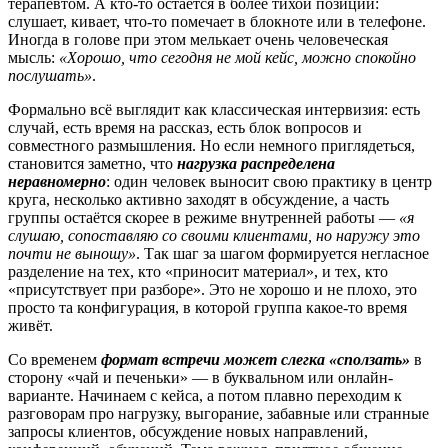
терапевтом. А кто-то остаётся в более тихой позиции:
слушает, кивает, что-то помечает в блокноте или в телефоне.
Иногда в голове при этом мелькает очень человеческая
мысль:
«Хорошо, что сегодня не мой кейс, можно спокойно
послушать»
.
Формально всё выглядит как классическая интервизия: есть
случай, есть время на рассказ, есть блок вопросов и
совместного размышления. Но если немного приглядеться,
становится заметно, что
нагрузка распределена
неравномерно
: один человек выносит свою практику в центр
круга, несколько активно заходят в обсуждение, а часть
группы остаётся скорее в режиме внутренней работы —
«я
слушаю, сопоставляю со своими клиентами, но наружу это
почти не выношу»
. Так шаг за шагом формируется негласное
разделение на тех, кто «приносит материал», и тех, кто
«присутствует при разборе». Это не хорошо и не плохо, это
просто та конфигурация, в которой группа какое-то время
живёт.
Со временем
формат встречи может слегка «сползать»
в
сторону «чай и печеньки» — в буквальном или онлайн-
варианте. Начинаем с кейса, а потом плавно переходим к
разговорам про нагрузку, выгорание, забавные или странные
запросы клиентов, обсуждение новых направлений,