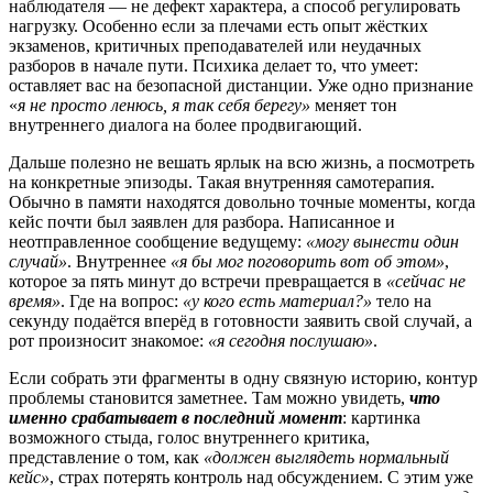
наблюдателя — не дефект характера, а способ регулировать
нагрузку. Особенно если за плечами есть опыт жёстких
экзаменов, критичных преподавателей или неудачных
разборов в начале пути. Психика делает то, что умеет:
оставляет вас на безопасной дистанции. Уже одно признание
«
я не просто ленюсь, я так себя берегу»
меняет тон
внутреннего диалога на более продвигающий.
Дальше полезно не вешать ярлык на всю жизнь, а посмотреть
на конкретные эпизоды. Такая внутренняя самотерапия.
Обычно в памяти находятся довольно точные моменты, когда
кейс почти был заявлен для разбора. Написанное и
неотправленное сообщение ведущему:
«могу вынести один
случай»
. Внутреннее
«я бы мог поговорить вот об этом»
,
которое за пять минут до встречи превращается в
«сейчас не
время»
. Где на вопрос:
«у кого есть материал?»
тело на
секунду подаётся вперёд в готовности заявить свой случай, а
рот произносит знакомое:
«я сегодня послушаю»
.
Если собрать эти фрагменты в одну связную историю, контур
проблемы становится заметнее. Там можно увидеть,
что
именно срабатывает в последний момент
: картинка
возможного стыда, голос внутреннего критика,
представление о том, как
«должен выглядеть нормальный
кейс»
, страх потерять контроль над обсуждением. С этим уже