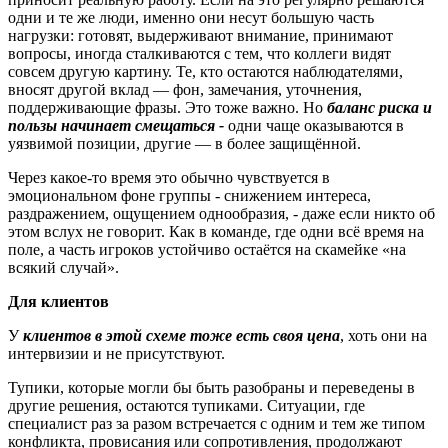
одни и те же люди, именно они несут большую часть
нагрузки: готовят, выдерживают внимание, принимают
вопросы, иногда сталкиваются с тем, что коллеги видят
совсем другую картину. Те, кто остаются наблюдателями,
вносят другой вклад — фон, замечания, уточнения,
поддерживающие фразы. Это тоже важно. Но
баланс риска и
пользы начинает смещаться -
одни чаще оказываются в
уязвимой позиции, другие — в более защищённой.
Через какое-то время это обычно чувствуется в
эмоциональном фоне группы - снижением интереса,
раздражением, ощущением однообразия, - даже если никто об
этом вслух не говорит. Как в команде, где одни всё время на
поле, а часть игроков устойчиво остаётся на скамейке «на
всякий случай».
Для клиентов
У
клиентов в этой схеме тоже есть своя цена
, хоть они на
интервизии и не присутствуют.
Тупики, которые могли бы быть разобраны и переведены в
другие решения, остаются тупиками. Ситуации, где
специалист раз за разом встречается с одним и тем же типом
конфликта, провисания или сопротивления, продолжают