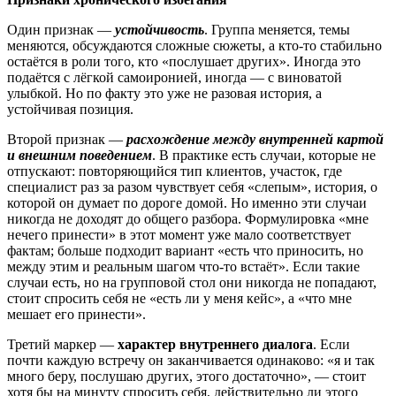
Один признак —
устойчивость
. Группа меняется, темы
меняются, обсуждаются сложные сюжеты, а кто-то стабильно
остаётся в роли того, кто «послушает других». Иногда это
подаётся с лёгкой самоиронией, иногда — с виноватой
улыбкой. Но по факту это уже не разовая история, а
устойчивая позиция.
Второй признак —
расхождение между внутренней картой
и внешним поведением
. В практике есть случаи, которые не
отпускают: повторяющийся тип клиентов, участок, где
специалист раз за разом чувствует себя «слепым», история, о
которой он думает по дороге домой. Но именно эти случаи
никогда не доходят до общего разбора. Формулировка «мне
нечего принести» в этот момент уже мало соответствует
фактам; больше подходит вариант «есть что приносить, но
между этим и реальным шагом что-то встаёт». Если такие
случаи есть, но на групповой стол они никогда не попадают,
стоит спросить себя не «есть ли у меня кейс», а «что мне
мешает его принести».
Третий маркер —
характер внутреннего диалога
. Если
почти каждую встречу он заканчивается одинаково: «я и так
много беру, послушаю других, этого достаточно», — стоит
хотя бы на минуту спросить себя, действительно ли этого