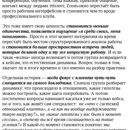
конференций, обучений. Тема важная, приятное общение,
контакт между людьми тёплеет, Zoom-окно перестаёт быть
просто рабочим интерфейсом и становится чем-то вроде
профессионального клуба.
Это тоже имеет свою ценность:
становится меньше
одиночества, появляется ощущение «я среди своих, меня
понимают»
. Просто в этот момент интервизия на время
перестаёт быть местом структурированного анализа работы
и
становится больше пространством встречи людей,
которые делают одну и ту же непростую работу
. И если
такая «волна» иногда возникает и потом группа возвращается
к кейсам, это естественная динамика. Вопрос только в том,
хватает ли в итоге времени и сил именно на разбор практики.
Отдельная история —
когда фокус с клиента чуть-чуть
смещается на самого докладчика
. Сначала группа разбирает
динамику: что происходило в отношениях, какие гипотезы
можно построить, какие шаги попробовать. А потом
постепенно вопросы начинают касаться уже не только кейса,
но и того, как живёт сам специалист: не
«что с системой
отношений клиента»
, а
«а как вы вообще выдерживаете
такую нагрузку?»
, не
«какие гипотезы у вас были в момент
сессии»
, а
«почему вы всё время соглашаетесь на такие
условия?»
В какой-то момент становится понятно: мы
обсуждаем уже не работу специалиста, а его личную историю,