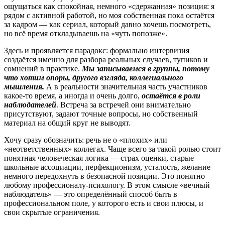
ощущаться как спокойная, немного «сдержанная» позиция: я
рядом с активной работой, но моя собственная пока остаётся
за кадром — как сериал, который давно хочешь посмотреть,
но всё время откладываешь на «чуть попозже».
Здесь и проявляется парадокс: формально интервизия
создаётся именно для разбора реальных случаев, тупиков и
сомнений в практике.
Мы записываемся в группы, потому
что хотим опоры, другого взгляда, коллегиального
мышления.
А в реальности значительная часть участников
какое-то время, а иногда и очень долго,
остаётся в роли
наблюдателей
. Встреча за встречей они внимательно
присутствуют, задают точные вопросы, но собственный
материал на общий круг не выводят.
Хочу сразу обозначить: речь не о «плохих» или
«неответственных» коллегах. Чаще всего за такой ролью стоит
понятная человеческая логика — страх оценки, старые
школьные ассоциации, перфекционизм, усталость, желание
немного передохнуть в безопасной позиции. Это понятно
любому профессионалу-психологу. В этом смысле «вечный
наблюдатель» — это определённый способ быть в
профессиональном поле, у которого есть и свои плюсы, и
свои скрытые ограничения.