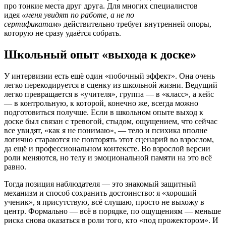
про тонкие места друг друга. Для многих специалистов
идея
«меня увидят по работе, а не по
сертификатам»
действительно требует внутренней опоры,
которую не сразу удаётся собрать.
Школьный опыт «выхода к доске»
У интервизии есть ещё один «побочный эффект». Она очень
легко перекодируется в сценку из школьной жизни. Ведущий
легко превращается в «учителя», группа — в «класс», а кейс
— в контрольную, к которой, конечно же, всегда можно
подготовиться получше. Если в школьном опыте выход к
доске был связан с тревогой, стыдом, ощущением, что сейчас
все увидят, «как я не понимаю», — тело и психика вполне
логично стараются не повторять этот сценарий во взрослом,
да ещё и профессиональном контексте. Во взрослой версии
роли меняются, но телу и эмоциональной памяти на это всё
равно.
Тогда позиция наблюдателя — это знакомый защитный
механизм и способ сохранить достоинство: я «хороший
ученик», я присутствую, всё слушаю, просто не выхожу в
центр. Формально — всё в порядке, по ощущениям — меньше
риска снова оказаться в роли того, кто «под прожектором». И