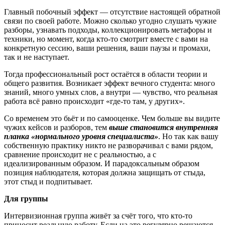
Главный побочный эффект — отсутствие настоящей обратной
связи по своей работе. Можно сколько угодно слушать чужие
разборы, узнавать подходы, коллекционировать метафоры и
техники, но момент, когда кто-то смотрит вместе с вами на
конкретную сессию, ваши решения, ваши паузы и промахи,
так и не наступает.
Тогда профессиональный рост остаётся в области теории и
общего развития. Возникает эффект вечного студента: много
знаний, много умных слов, а внутри — чувство, что реальная
работа всё равно происходит «где-то там, у других».
Со временем это бьёт и по самооценке. Чем больше вы видите
чужих кейсов и разборов, тем
выше становится внутренняя
планка «нормального уровня специалиста»
. Но так как вашу
собственную практику никто не разворачивал с вами рядом,
сравнение происходит не с реальностью, а с
идеализированным образом. И парадоксальным образом
позиция наблюдателя, которая должна защищать от стыда,
этот стыд и подпитывает.
Для группы
Интервизионная группа живёт за счёт того, что кто-то
приносит реальную работу. Если на это регулярно решаются