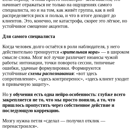
начинает отражаться не только на ощущениях самого
специалиста, но и на том, как живёт группа, как в ней
распределяется риск и польза, и что в итоге доходит до
клиентов. Это, конечно, не катастрофа, скорее это лёгкое, но
устойчивое смещение акцентов.
Для самого специалиста
Когда человек долго остаётся в роли наблюдателя, у него
действительно тренируется
«зрительная кора»
— в широком
смысле слова. Мозг всё лучше различает нюансы чужой
работы: интонации, точки поворота сессии, типичные
ошибки, удачные формулировки. Формируются
устойчивые
схемы распознавания
: «вот здесь
сопротивление», «здесь контрперенос», «здесь клиент уходит
в привычную защиту».
Но
у обучения есть одна нейро-особенность
:
глубже всего
закрепляется не то, что мы просто поняли, а то, что
пришлось пропустить через собственное действие и
последующую коррекцию.
Мозгу нужна петля «сделал — получил отклик —
перенастроился».