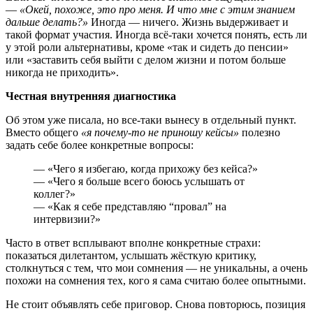
—
«Окей, похоже, это про меня. И что мне с этим знанием
дальше делать?»
Иногда — ничего. Жизнь выдерживает и
такой формат участия. Иногда всё-таки хочется понять, есть ли
у этой роли альтернативы, кроме «так и сидеть до пенсии»
или «заставить себя выйти с делом жизни и потом больше
никогда не приходить».
Честная внутренняя диагностика
Об этом уже писала, но все-таки вынесу в отдельный пункт.
Вместо общего
«я почему-то не приношу кейсы»
полезно
задать себе более конкретные вопросы:
— «Чего я избегаю, когда прихожу без кейса?»
— «Чего я больше всего боюсь услышать от
коллег?»
— «Как я себе представляю “провал” на
интервизии?»
Часто в ответ всплывают вполне конкретные страхи:
показаться дилетантом, услышать жёсткую критику,
столкнуться с тем, что мои сомнения — не уникальны, а очень
похожи на сомнения тех, кого я сама считаю более опытными.
Не стоит объявлять себе приговор. Снова повторюсь, позиция