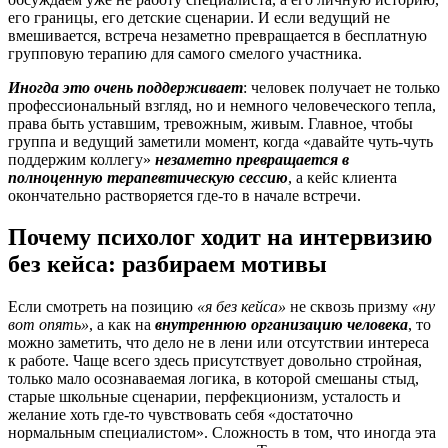
его границы, его детские сценарии. И если ведущий не
вмешивается, встреча незаметно превращается в бесплатную
групповую терапию для самого смелого участника.
Иногда это очень поддерживает
: человек получает не только
профессиональный взгляд, но и немного человеческого тепла,
права быть уставшим, тревожным, живым. Главное, чтобы
группа и ведущий заметили момент, когда «давайте чуть-чуть
поддержим коллегу»
незаметно превращается в
полноценную терапевтическую сессию
, а кейс клиента
окончательно растворяется где-то в начале встречи.
Почему психолог ходит на интервизию
без кейса: разбираем мотивы
Если смотреть на позицию
«я без кейса»
не сквозь призму
«ну
вот опять»
, а как на
внутреннюю организацию человека
, то
можно заметить, что дело не в лени или отсутствии интереса
к работе. Чаще всего здесь присутствует довольно стройная,
только мало осознаваемая логика, в которой смешаны стыд,
старые школьные сценарии, перфекционизм, усталость и
желание хоть где-то чувствовать себя «достаточно
нормальным специалистом». Сложность в том, что иногда эта