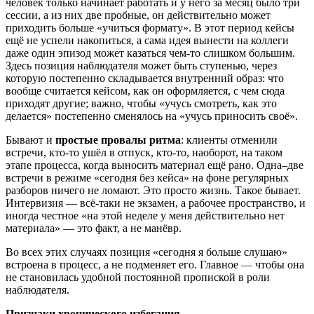
человек только начинает работать и у него за месяц было три
сессии, а из них две пробные, он действительно может
приходить больше «учиться формату». В этот период кейсы
ещё не успели накопиться, а сама идея вынести на коллеги
даже один эпизод может казаться чем-то слишком большим.
Здесь позиция наблюдателя может быть ступенью, через
которую постепенно складывается внутренний образ: что
вообще считается кейсом, как он оформляется, с чем сюда
приходят другие; важно, чтобы «учусь смотреть, как это
делается» постепенно сменялось на «учусь приносить своё».
Бывают и
простые провалы ритма
: клиенты отменили
встречи, кто-то ушёл в отпуск, кто-то, наоборот, на таком
этапе процесса, когда выносить материал ещё рано. Одна–две
встречи в режиме «сегодня без кейса» на фоне регулярных
разборов ничего не ломают. Это просто жизнь. Такое бывает.
Интервизия — всё-таки не экзамен, а рабочее пространство, и
иногда честное «на этой неделе у меня действительно нет
материала» — это факт, а не манёвр.
Во всех этих случаях позиция «сегодня я больше слушаю»
встроена в процесс, а не подменяет его. Главное — чтобы она
не становилась удобной постоянной пропиской в роли
наблюдателя.
Признаки хронического избегания