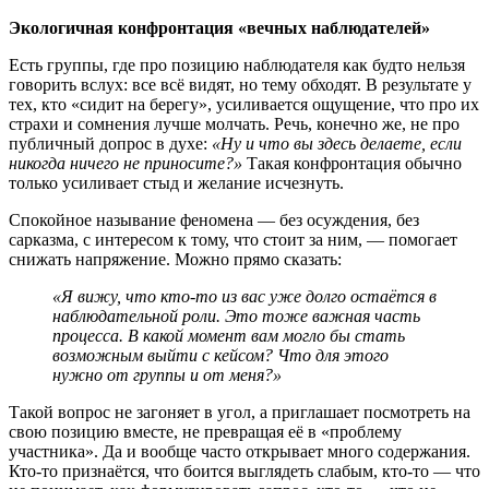
Экологичная конфронтация «вечных наблюдателей»
Есть группы, где про позицию наблюдателя как будто нельзя
говорить вслух: все всё видят, но тему обходят. В результате у
тех, кто «сидит на берегу», усиливается ощущение, что про их
страхи и сомнения лучше молчать. Речь, конечно же, не про
публичный допрос в духе:
«Ну и что вы здесь делаете, если
никогда ничего не приносите?»
Такая конфронтация обычно
только усиливает стыд и желание исчезнуть.
Спокойное называние феномена — без осуждения, без
сарказма, с интересом к тому, что стоит за ним, — помогает
снижать напряжение. Можно прямо сказать:
«Я вижу, что кто-то из вас уже долго остаётся в
наблюдательной роли. Это тоже важная часть
процесса. В какой момент вам могло бы стать
возможным выйти с кейсом? Что для этого
нужно от группы и от меня?»
Такой вопрос не загоняет в угол, а приглашает посмотреть на
свою позицию вместе, не превращая её в «проблему
участника». Да и вообще часто открывает много содержания.
Кто-то признаётся, что боится выглядеть слабым, кто-то — что