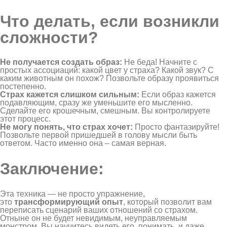
Что делать, если возникли
сложности?
Не получается создать образ:
Не беда! Начните с
простых ассоциаций: какой цвет у страха? Какой звук? С
каким животным он похож? Позвольте образу проявиться
постепенно.
Страх кажется слишком сильным:
Если образ кажется
подавляющим, сразу же уменьшите его мысленно.
Сделайте его крошечным, смешным. Вы контролируете
этот процесс.
Не могу понять, что страх хочет:
Просто фантазируйте!
Позвольте первой пришедшей в голову мысли быть
ответом. Часто именно она – самая верная.
Заключение:
Эта техника — не просто упражнение,
это
трансформирующий опыт
, который позволит вам
переписать сценарий ваших отношений со страхом.
Отныне он не будет невидимым, неуправляемым
монстром. Вы научитесь видеть его, понимать, и даже