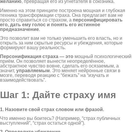
желанию
, превращая его из угнетателя в союзника.
Именно на этом принципе построена мощная и глубокая
техника трансформации страха. Она предлагает вам не
просто справиться со страхом, а
персонифицировать
его, дать ему голос и понять его истинное
предназначение
.
Это позволит вам не только уменьшить его власть, но и
открыть за ним скрытые ресурсы и убеждения, которые
формируют вашу реальность.
Персонификация страха — это
мощный психологический
приём. Он позволяет вынести неопределённое,
абстрактное чувство вовне, сделать его осязаемым, а
значит,
управляемым
. Это меняет нейронные связи в
мозге, переводя реакцию с “бежать” на “изучать и
взаимодействовать”.
Шаг 1: Дайте страху имя
1. Назовите свой страх
словом или фразой.
Что именно вы боитесь? (Например, “страх публичных
выступлений”, “страх остаться одной”).
2. Определите убеждение.