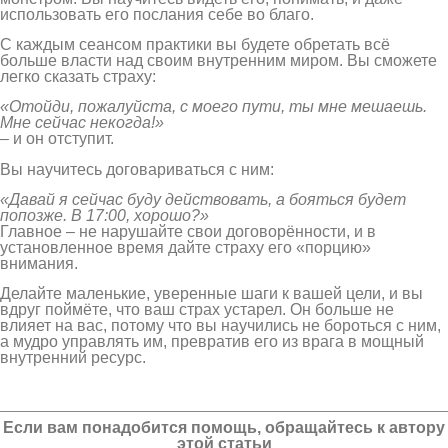
использовать его послания себе во благо.
С каждым сеансом практики вы будете обретать всё
больше власти над своим внутренним миром. Вы сможете
легко сказать страху:
«Отойди, пожалуйста, с моего пути, ты мне мешаешь.
Мне сейчас некогда!»
– и он отступит.
Вы научитесь договариваться с ним:
«Давай я сейчас буду действовать, а бояться будет
попозже. В 17:00, хорошо?»
Главное – не нарушайте свои договорённости, и в
установленное время дайте страху его «порцию»
внимания.
Делайте маленькие, уверенные шаги к вашей цели, и вы
вдруг поймёте, что ваш страх устарел. Он больше не
влияет на вас, потому что вы научились не бороться с ним,
а мудро управлять им, превратив его из врага в мощный
внутренний ресурс.
Если вам понадобится помощь, обращайтесь к автору
этой статьи