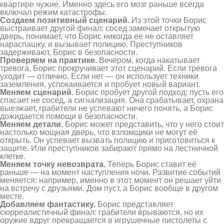
квартире чужие. Именно здесь его мозг раньше всегда
включал режим катастрофы.
Создаем позитивный сценарий.
Из этой точки Борис
выстраивает другой финал: сосед замечает открытую
дверь, понимает, что Борис никогда ее не оставляет
нараспашку, и вызывает полицию. Преступников
задерживают, Борис в безопасности.
Проверяем на практике.
Вечером, когда накатывает
тревога, Борис прокручивает этот сценарий. Если тревога
уходит — отлично. Если нет — он использует техники
заземления, успокаивается и пробует новый вариант.
Меняем сценарий.
Борис пробует другой подход: пусть его
спасает не сосед, а сигнализация. Она срабатывает, охрана
выезжает, грабители не успевают ничего понять, а Борис
дожидается помощи в безопасности.
Меняем детали.
Борис может представить, что у него стоит
настолько мощная дверь, что взломщики не могут её
открыть. Он успевает вызвать полицию и приготовиться к
защите. Или преступников забирают прямо на лестничной
клетке.
Меняем точку невозврата.
Теперь Борис ставит её
раньше — на момент наступления ночи. Развитие событий
меняется: например, именно в этот момент он решает уйти
на встречу с друзьями. Дом пуст, а Борис вообще в другом
месте.
Добавляем фантастику.
Борис представляет
сюрреалистичный финал: грабители врываются, но их
оружие вдруг превращается в игрушечные пистолеты с