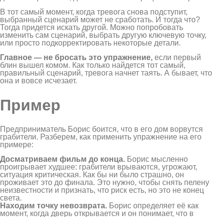
В тот самый момент, когда тревога снова подступит,
выбранный сценарий может не сработать. И тогда что?
Тогда придется искать другой. Можно попробовать
изменить сам сценарий, выбрать другую ключевую точку,
или просто подкорректировать некоторые детали.
Главное — не бросать это упражнение,
если первый
блин вышел комом. Как только найдется тот самый,
правильный сценарий, тревога начнет таять. А бывает, что
она и вовсе исчезает.
Пример
Предприниматель Борис боится, что в его дом ворвутся
грабители. Разберем, как применить упражнение на его
примере:
Досматриваем фильм до конца.
Борис мысленно
проигрывает худшее: грабители врываются, угрожают,
ситуация критическая. Как бы ни было страшно, он
проживает это до финала. Это нужно, чтобы снять пелену
неизвестности и признать, что риск есть, но это не конец
света.
Находим точку невозврата.
Борис определяет её как
момент, когда дверь открывается и он понимает, что в