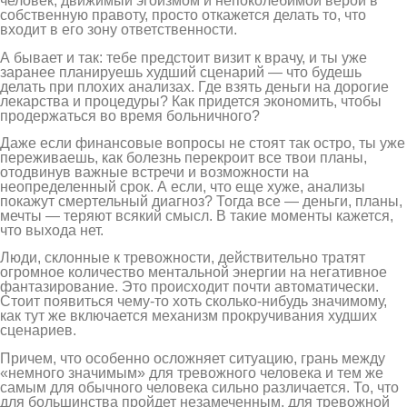
человек, движимый эгоизмом и непоколебимой верой в
собственную правоту, просто откажется делать то, что
входит в его зону ответственности.
А бывает и так: тебе предстоит визит к врачу, и ты уже
заранее планируешь худший сценарий — что будешь
делать при плохих анализах. Где взять деньги на дорогие
лекарства и процедуры? Как придется экономить, чтобы
продержаться во время больничного?
Даже если финансовые вопросы не стоят так остро, ты уже
переживаешь, как болезнь перекроит все твои планы,
отодвинув важные встречи и возможности на
неопределенный срок. А если, что еще хуже, анализы
покажут смертельный диагноз? Тогда все — деньги, планы,
мечты — теряют всякий смысл. В такие моменты кажется,
что выхода нет.
Люди, склонные к тревожности, действительно тратят
огромное количество ментальной энергии на негативное
фантазирование. Это происходит почти автоматически.
Стоит появиться чему-то хоть сколько-нибудь значимому,
как тут же включается механизм прокручивания худших
сценариев.
Причем, что особенно осложняет ситуацию, грань между
«немного значимым» для тревожного человека и тем же
самым для обычного человека сильно различается. То, что
для большинства пройдет незамеченным, для тревожной