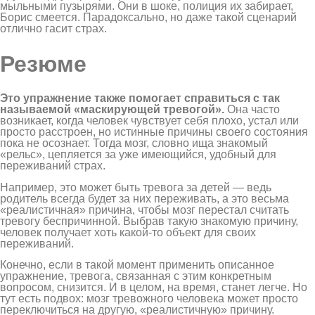
мыльными пузырями. Они в шоке, полиция их забирает,
Борис смеется. Парадоксально, но даже такой сценарий
отлично гасит страх.
Резюме
Это упражнение также помогает справиться с так
называемой «маскирующей тревогой».
Она часто
возникает, когда человек чувствует себя плохо, устал или
просто расстроен, но истинные причины своего состояния
пока не осознает. Тогда мозг, словно ища знакомый
«рельс», цепляется за уже имеющийся, удобный для
переживаний страх.
Например, это может быть тревога за детей — ведь
родитель всегда будет за них переживать, а это весьма
«реалистичная» причина, чтобы мозг перестал считать
тревогу беспричинной. Выбрав такую знакомую причину,
человек получает хоть какой-то объект для своих
переживаний.
Конечно, если в такой момент применить описанное
упражнение, тревога, связанная с этим конкретным
вопросом, снизится. И в целом, на время, станет легче. Но
тут есть подвох: мозг тревожного человека может просто
переключиться на другую, «реалистичную» причину.