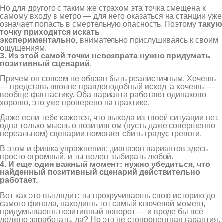
Но для другого с таким же страхом эта точка смещена к
самому входу в метро — для него оказаться на станции уже
означает попасть в смертельную опасность. Поэтому
такую
точку приходится искать
экспериментально,
внимательно прислушиваясь к своим
ощущениям.
3. Из этой самой точки невозврата нужно придумать
позитивный сценарий
.
Причем он совсем не обязан быть реалистичным. Хочешь
— представь вполне правдоподобный исход, а хочешь —
вообще фантастику. Оба варианта работают одинаково
хорошо, это уже проверено на практике.
Даже если тебе кажется, что выхода из твоей ситуации нет,
одна только мысль о позитивном (пусть даже совершенно
нереальном) сценарии помогает сбить градус тревоги.
В этом и фишка упражнения: диапазон вариантов здесь
просто огромный, и ты волен выбирать любой.
4. И еще один важный момент: нужно убедиться, что
найденный позитивный сценарий действительно
работает.
Вот как это выглядит: ты прокручиваешь свою историю до
самого финала, находишь тот самый ключевой момент,
придумываешь позитивный поворот — и вроде бы всё
должно заработать, да? Но это не стопроцентная гарантия.