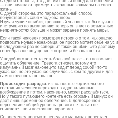
С одной стороны, это дает им новый повод для волнений
— они начинают примерять экранные кошмары на свою
жизнь.
С другой стороны, это парадоксальный способ
почувствовать себя «подкованнее».
Изучая чужие ошибки, тревожный человек как бы изучает
инструкцию по выживанию: теперь он знает о возможных
неприятностях больше и может заранее принять меры.
Если такой человек посмотрел историю о том, как опасно
подвозить ночью незнакомца, он просто мотает себе на ус и
в следующий раз не совершит такой ошибки. Это дает ему
своеобразное ощущение контроля и безопасности.
У подобного контента есть большой плюс – он позволяет
ощутить облегчение. Тревога стихает, потому что
измучанный мозг наконец-то видит перед собой что-то
ужасное, но это ужасное случилось с кем-то другим и для
самого человека не опасно.
Происходит разрядка
: из полностью кортизольного
состояния человек переходит в адреналиновые
возбуждение и потом, наконец-то, может расслабиться.
Но у такого пугающего контента есть огромный минус: он
даёт лишь временное облегчение. В долгосрочной
перспективе общий уровень тревоги не только не
снижается, но и постоянно нарастает.
Со временем просмотр передач о маньяках перестает