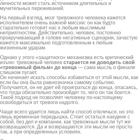
личности может стать источником длительных и
мучительных переживаний.
На первый взгляд, мозг тревожного человека кажется
исполнителем очень важной миссии: он как будто
старательно готовит нас к любым мыслимым
неприятностям. Действительно, человек, постоянно
прокручивающий в голове негативные сценарии, зачастую
кажется максимально подготовленным к любым
жизненным ударам.
Однако у этого «защитного» механизма есть критический
изъян: тревожный человек
старается не доводить свой
«тревожный фильм» до конца
— сама мысль о финале
слишком пугает.
Он начинает искать способы избавиться от этой мысли, как
если бы она была равнозначна самому событию.
Получается, он не дает ей проиграться до конца, опасаясь,
что тогда обязательно произойдет то, чего он так боится.
Такой подход не позволяет человеку по-настоящему
освободиться от тревоги надолго.
Чаще всего удается лишь найти способ отвлечься, но это
лишь временная передышка. Стоит остаться наедине с
собой, без дел и компании, как тревожные мысли тут же
возвращаются. Да и возвращаются эти мысли не просто
так, а при определенных условиях.