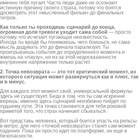
именно тебя пугает. Часто люди даже не осознают
истинную причину своего страха, потому что боятся
досмотреть этот «мысленный фильм» до финальных
титров.
Как только ты проходишь сценарий до конца,
огромная доля тревоги уходит сама собой
— просто
потому, что исчезает пугающая неизвестность.
Иногда ты вроде бы понимаешь, чего боишься, но сама
мысль додумать это до финала парализует. Ты
проигрываешь события до определенного момента и
жмешь на «паузу», но из-за этой недосказанности
внутреннее напряжение только растет.
2. Точка невозврата — это тот критический момент, из
которого ситуация может развернуться как в плюс, так
и в минус.
Для каждого этот момент свой, универсальной формулы
здесь не существует. Беда в том, что ты сам искренне
веришь: именно здесь сценарий неизбежно пойдет по
худшему пути. Эта точка становится для тебя роковой
приметой того, что страх начинает сбываться.
Вот представь человека, который боится упасть на рельсы
в метро: для него «точкой невозврата» станет сам момент
падения. Пока он просто идет по платформе, он еще в
безопасности.