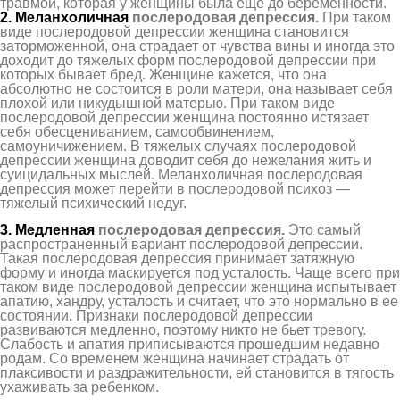
травмой, которая у женщины была еще до беременности.
2. Меланхоличная
послеродов
ая
депресси
я
.
При таком
виде послеродовой депрессии женщина становится
заторможенной, она страдает от чувства вины и иногда это
доходит до тяжелых форм послеродовой депрессии при
которых бывает бред. Женщине кажется, что она
абсолютно не состоится в роли матери, она называет себя
плохой или никудышной матерью. При таком виде
послеродовой депрессии женщина постоянно истязает
себя обесцениванием, самообвинением,
самоуничижением. В тяжелых случаях послеродовой
депрессии женщина доводит себя до нежелания жить и
суицидальных мыслей. Меланхоличная послеродовая
депрессия может перейти в послеродовой психоз —
тяжелый психический недуг.
3. Медленная
послеродов
ая
депресси
я
.
Это самый
распространенный вариант послеродовой депрессии.
Такая послеродовая депрессия принимает затяжную
форму и иногда маскируется под усталость. Чаще всего при
таком виде послеродовой депрессии женщина испытывает
апатию, хандру, усталость и считает, что это нормально в ее
состоянии
.
Признаки послеродовой депрессии
развиваются медленно, поэтому никто не бьет тревогу.
Слабость и апатия приписываются прошедшим недавно
родам. Со временем женщина начинает страдать от
плаксивости и раздражительности, ей становится в тягость
ухаживать за ребенком.