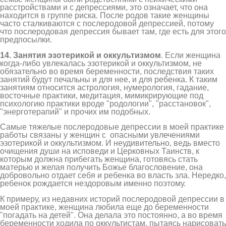
расстройствами и с депрессиями, это означает, что она
находится в группе риска. После родов такие женщины
часто сталкиваются с послеродовой депрессией, потому
что послеродовая депрессия бывает там, где есть для этого
предпосылки.
14. Занятия эзотерикой и оккультизмом
. Если женщина
когда-либо увлекалась эзотерикой и оккультизмом, не
обязательно во время беременности, последствия таких
занятий будут печальны и для нее, и для ребенка. К таким
занятиям относится астрология, нумерология, гадание,
восточные практики, медитация, мимикрирующие под
психологию практики вроде "родологии", "расстановок",
"энерготерапий" и прочих им подобных.
Самые тяжелые послеродовые депрессии в моей практике
работы связаны у женщин с опасными увлечениями
эзотерикой и оккультизмом. И неудивительно, ведь вместо
очищения души на исповеди и Церковных Таинств, к
которым должна прибегать женщина, готовясь стать
матерью и желая получить Божье благословение, она
добровольно отдает себя и ребенка во власть зла. Нередко,
ребенок рождается нездоровым именно поэтому.
К примеру, из недавних историй послеродовой депрессии в
моей практике, женщина любила еще до беременности
"погадать на детей". Она делала это постоянно, а во время
беременности ходила по оккультистам, пытаясь нарисовать