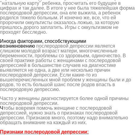
"натальную карту" ребенка, просчитать его будущее в
цифрах и так далее. В итоге у нее была тяжелейшая форма
послеродовой депрессии, она еле выжила, а ребенок
родился тяжело больным. И конечно же, все, что ей
пророчили оккультисты оказалось ложью, за которую
пришлось дорого заплатить. Игры с оккультизмом не
проходят бесследно.
Иногда факторами, способствующими
возникновению
послеродовой депрессии является
слишком молодой возраст матери, многочисленные
беременности, проблемы со здоровьем, одиночество. В
своей практике работы с женщинами с послеродовой
депрессией в большинстве случаев на диагностике
выявляется не одна, а две или несколько причин
послеродовой депрессии. Если какие-то из
вышеперечисленных мной проблем у женщины были и до
родов, то есть большой шанс после родов впасть в
послеродовую депрессию.
Часто у женщины диагностируется более одной причины
послеродовой депрессии.
Ч
тобы вовремя помочь женщине с послеродовой
депрессией, нужно знать о признаках послеродовой
депрессии. Признаков много, поэтому надо внимательно
обращать внимание на каждый из них.
Признаки послеродовой депрессии: