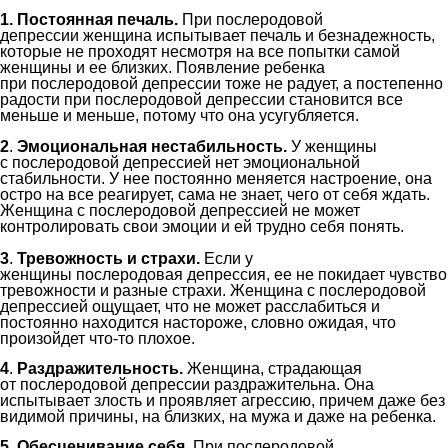
1.
Постоянная п
ечаль.
При
послеродовой
депрессии
женщина испытывает
печал
ь
и безнадежност
ь,
которые не
проходят несмотря на все попытки
самой
женщины и ее близких
.
Появление ребенка
при
послеродовой депрессии
тоже не радует,
а
постепенно
радости при
послеродовой депрессии
становится все
меньше и меньше,
потому что она усугубляется.
2
.
Эмоциональная нестабильность.
У женщины
с
послеродовой депресс
ией
нет
э
моциональной
стабильности. У нее постоянно меняется настроение, она
остро на все реагирует,
сама не знает, чего от себя ждать
.
Женщина с
послеродовой депресси
ей
не может
контролировать
свои
эмоции
и ей трудно себя понять.
3
.
Трево
жность и страхи.
Если у
женщины
послеродов
ая
депресси
я
, ее не покидает чувство
тревожности и
разные
страхи.
Женщин
а с
послеродовой
депресси
ей
ощущает, что не может расслабиться и
постоянно находится наст
о
роже,
словно ожидая, что
произойдет что-то плохое
.
4
.
Раздражительность.
Женщина, страдающая
от
послеродовой депрессии
раздражительна. Она
испытывает злость и проявляет агрессию, причем даже без
видимой причины,
на близких, на мужа и даже на ребенка.
5
.
Обесценивание себя.
При
послеродовой