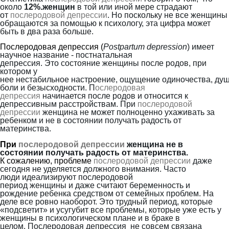
около
1
2
%.
женщин
в той или иной мере страдают
от
послеродовой депрессии
. Но поскольку не все женщины
обращаются за помощью к психологу, эта цифра может
быть в два раза больше.
Послеродовая депрессия (
Postpartum depression
)
имеет
н
аучно
е название
- постнатальная
депрессия.
Э
то
состояние женщины после родов, при
котором у
не
е
нестабильное
настрое
н
и
е
,
ощущение
одиночества,
ду
боли и безысходности. П
ослеродовая
депрессия
начинается после родов и относится к
депрессивным расстройствам. При
послеродовой
депрессии
женщина не может полноценно ухаживать за
ребенком
и
не
в состоянии
получать
радость
от
материнства.
При
послеродовой депрессии
женщин
а
не
в
состоянии
получать
радость
от материнства.
К сожалению, проблеме
послеродовой депрессии
даже
сегодня
не уделяется должного внимания
.
Часто
люди
идеализируют послеродов
о
й
период
женщины
и
даже считают беременность и
рождение ребенка
средством
от семейных проблем.
На
деле все ровно наоборот. Это трудный период, которые
«подсветит» и усугубит все проблемы, которые уже есть у
женщины
в психологическом плане
и в браке
в
целом
.
Послеродовая депрессия
не совсем связана