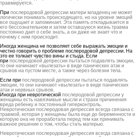
травмируется.
При
послеродовой депрессии матери младенец не может
логически понимать происходящего, но на уровне эмоций
все ощущает и запоминает. Эта память откладывается в
его бессознательном и затем оставшуюся жизнь травма
постоянно дает о себе знать, а он даже не знает что и
почему с ним происходит.
Иногда женщина не позволяет себе выражать эмоции и
честно говорить о проблеме послеродовой депрессии. На
это ее толкает чувство вины и стыда. Если
при
послеродовой депрессии пытаться подавлять эмоции,
то они начинают «вылезать» в виде панических атак и
срывов на пустом месте, а также через болезни тела.
Если при
послеродовой депрессии пытаться подавлять
эмоции, то они начинают «вылезать» в виде панических
атак и нервных срывов.
Иногда при невротической
послеродовой депрессии у
женщины есть навязчивые мысли и страхи причинения
вреда ребенку и постоянный гиперконтроль.
Невротическая послеродовая депрессия всегда связана с
травмой, которая у женщины была еще до беременности и
которую она не проработала перед тем как принимать
важное решение о том, чтобы стать матерью.
Невротическая послеродовая депрессия всегда связана с