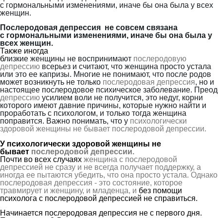
с
гормональными изменениями,
иначе бы она была у всех
женщин
.
Послеродовая депрессия
не совсем связана
с
гормональными изменениями,
иначе бы она была у
всех женщин
.
Также иногда
б
лизкие
женщины
не
воспринимают
послеродовую
депрессию
всерьез и считают, что женщина просто устала
или это ее капризы.
Многие
не понимают, что после родов
может возникнуть не только
послеродовая депрессия
, но и
настоящее
послеродово
е
психическо
е
заболевани
е
.
Преод
депрессию
усилием воли не получится, это недуг, корни
которого имеют давние причины, которые нужно найти и
проработать с психологом, и только тогда женщина
поправится.
Важно понимать, что у
психологически
здоровой женщины не бывает послеродовой депрессии.
У психологически здоровой женщины не
бывает
послеродовой депрессии.
Почти во всех случаях
женщина с послеродовой
депрессией не сразу и не всегда получает поддержку, а
иногда ее пытаются убедить, что она просто устала. Однако
послеродовая депрессия - это состояние, которое
травмирует и женщину, и младенца, и
без помощи
психолога с послеродовой депрессией не справиться.
Начинается послеродовая депрессия не с первого дня.