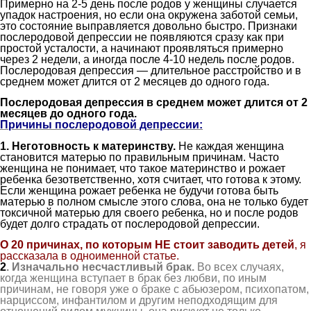
Примерно на 2-5 день после родов у женщины случается
упадок настроения, но если она окружена заботой семьи,
это состояние выправляется довольно быстро. Признаки
послеродовой депрессии не появляются сразу как при
простой усталости, а начинают проявляться примерно
через 2 недели, а иногда после 4-10 недель после родов.
Послеродовая депрессия — длительное расстройство и в
среднем может длится от 2 месяцев до одного года.
Послеродовая депрессия в среднем может длится от 2
месяцев до одного года.
Причины послеродовой депрессии:
1. Неготовность к материнству.
Не каждая женщина
становится матерью по правильным причинам. Часто
женщина не понимает, что такое материнство и рожает
ребенка безответственно, хотя считает, что готова к этому.
Если женщина рожает ребенка не будучи готова быть
матерью в полном смысле этого слова, она не только будет
токсичной матерью для своего ребенка, но и после родов
будет долго страдать от послеродовой депрессии.
О 20 причинах, по которым НЕ стоит заводить детей
, я
рассказала в одноименной статье.
2
.
Изначально н
есчастливый брак.
Во всех случаях,
когда женщина вступает в брак без любви, по иным
причинам, не говоря уже о браке с абьюзером, психопатом,
нарциссом, инфантилом и другим неподходящим для