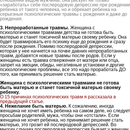
отношений видом мужчины, она рискует не только
«заработать» себе послеродовую депрессию при рождении
ребенка от такого человека, но и обрекает ребенка на
серьезные психологические травмы с рождения и даже до
рождения.
3
. Непроработанные травмы.
Женщина с
психологическими травмами детства не готова быть
матерью и станет токсичной матерью своему ребенку. Она
будет травмировать его психику еще до рождения и сразу
после рождения. Помимо послеродовой депрессии,
которая у нее начнется на почве давних непроработанных
травм, добавятся новые травмы после родов. Если у
женщины есть травма отвержения от матери или отца,
запрет на эмоции, обиды, негативные установки и другие
психологические проблемы, все это надо проработать ДО
того, как принимать решение стать матерью.
Женщина с психологическими травмами не готова
быть матерью и станет токсичной матерью своему
ребенку.
О 15 причинах психологических травм я рассказала в
предыдущей статье.
4
.
Нежелание быть матерью.
К сожалению, иногда
женщина не хочет иметь ребенка на самом деле, но следует
просьбам родителей, мужа, чтобы они «отстали». Если
женщина не хочет ребенка, но принимает решение стать
матерью, это грозит ей послеродовой депрессией. Во
многих случаях послеродовая депрессия бывает у женщин,