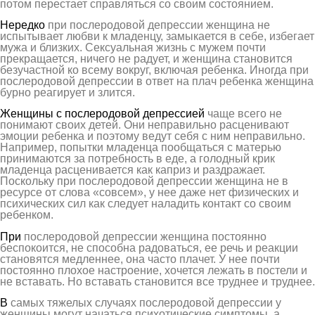
потом перестает справляться со своим состоянием.
Нередко
при послеродовой депрессии женщина не
испытывает любви к младенцу, замыкается в себе, избегает
мужа и близких. Сексуальная жизнь с мужем почти
прекращается, ничего не радует, и женщина становится
безучастной ко всему вокруг, включая ребенка. Иногда при
послеродовой депрессии в ответ на плач ребенка женщина
бурно реагирует и злится.
Женщины с послеродовой депрессией
чаще всего не
понимают своих детей. Они неправильно расценивают
эмоции ребенка и поэтому ведут себя с ним неправильно.
Например, попытки младенца пообщаться с матерью
принимаются за потребность в еде, а голодный крик
младенца расценивается как каприз и раздражает.
Поскольку при послеродовой депрессии женщина не в
ресурсе от слова «совсем», у нее даже нет физических и
психических сил как следует наладить контакт со своим
ребенком.
При
послеродовой депрессии женщина постоянно
беспокоится, не способна радоваться, ее речь и реакции
становятся медленнее, она часто плачет. У нее почти
постоянно плохое настроение, хочется лежать в постели и
не вставать. Но вставать становится все труднее и труднее.
В
самых тяжелых случаях послеродовой депрессии у
женщины могут начаться психотические симптомы, а