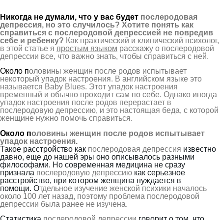
Никогда не думали, что у вас будет
послеродовая
депрессия, но это случилось? Хотите понять как
справиться с послеродовой депрессией не повредив
себе и ребенку?
Как практический и клинический психолог,
в этой статье я
простым языком
расскажу о послеродовой
депрессии все, что важно знать, чтобы справиться с ней.
Около п
оловины женщин после родов испытывает
некоторый упадок настроения. В английском языке это
называется Baby Blues. Этот упадок настроения
временный и обычно проходит сам по себе. Однако иногда
упадок настроения после родов перерастает в
послеродовую депрессию, и это настоящая беда, с которой
женщине нужно помочь справиться.
Около п
оловины женщин после родов испытывает
упадок настроения.
Такое расстройство как
послеродовая депрессия
известно
давно, еще до нашей эры оно описывалось разными
философами. Но современная медицина не сразу
признала
послеродовую депрессию
как серьезное
расстройство, при котором женщина нуждается в
помощи.
О
тдельное изучение женской психики началось
около 100 лет назад, поэтому проблема послеродовой
депрессии была ранее не изучена.
С
татистик
а
послеродовой депрессии
говорит о том, что