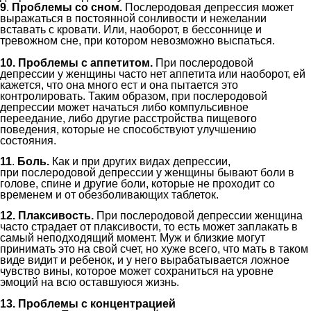
9
.
Проблемы со сном.
П
ослеродов
ая
депресси
я
может
выражаться в постоянной сонливости и нежелании
вставать с кровати. Или, наоборот, в бессон
н
ице и
тревожном сне, при котором невозможно выспаться.
10
.
Проблемы с
аппетит
ом
.
При
послеродовой
депрессии
у женщины
часто
нет аппетита
или наоборот, ей
кажется, что она много ест и она пытается это
контролировать.
Таким образом, при
послеродовой
депрессии
может начаться либо компульсивное
переедание, либо другие
расстройства пищевого
поведения
, которые не способствуют улучшению
состояния.
11
.
Боль.
Как и при других видах депрессии,
при
послеродовой депрессии
у женщины бывают боли
в
голове, спине и други
е
боли,
котор
ые
не проходит со
временем
и от обезболивающих таблеток
.
12
. Плаксивость.
При
послеродовой депрессии
женщина
часто страдает от плаксивости, то есть может заплакать в
самый неподходящий момент.
Муж и близкие могут
принимать это на свой счет, но хуже всего, что мать в таком
виде видит и ребенок, и у него вырабатывается ложное
чувство вины, которое может сохраниться на уровне
эмоций на всю оставшуюся жизнь.
1
3
. Проблемы с
концентрацией