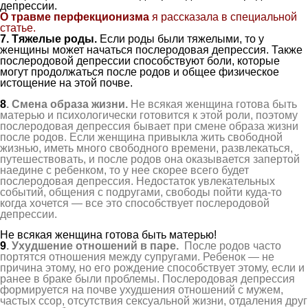
депрессии.
О травме перфекционизма
я рассказала в специальной
статье.
7
. Тяжелые роды.
Если роды были тяжелыми, то у
женщины может начаться послеродовая депрессия. Также
послеродовой депрессии способствуют боли, которые
могут продолжаться после родов и общее физическое
истощение на этой почве.
8
. Смена образа жизни.
Не всякая женщина готова быть
матерью и психологически готовится к этой роли, поэтому
послеродовая депрессия бывает при смене образа жизни
после родов. Если женщина привыкла жить свободной
жизнью, иметь много свободного времени, развлекаться,
путешествовать, и после родов она оказывается запертой
наедине с ребенком, то у нее скорее всего будет
послеродовая депрессия. Недостаток увлекательных
событий, общения с подругами, свободы пойти куда-то
когда хочется — все это способствует послеродовой
депрессии.
Не всякая женщина готова быть матерью!
9
.
Ухудшение отношений
в паре
.
После родов часто
портятся отношения между супругами. Ребенок — не
причина этому, но его рождение способствует этому, если и
ранее в браке были проблемы. Послеродовая депрессия
формируется на почве ухудшения отношений с мужем,
частых ссор, отсутствия сексуальной жизни, отдаления друг