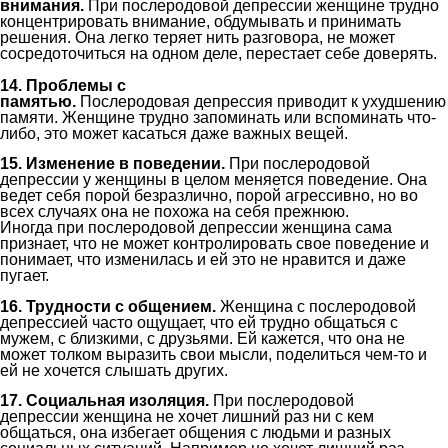
внимания.
При
послеродовой депрессии
женщине трудно
концентрировать
внимание, обдумывать и
принимать
решения.
Она легко теряет нить разговора, не может
сосредоточиться на одном деле, перестает себе доверять.
14
.
Проблемы с
п
амять
ю
.
П
ослеродов
ая
депресси
я
приводит к ухудшению
памя
т
и.
Женщине трудно запоминать или вспоминать что-
либо, это может касаться даже важных вещей.
15
.
Изменени
е
в поведении.
При
послеродовой
депрессии
у женщины
в целом
меняется поведение.
О
на
ведет себя порой безразлично, порой агрессивно,
но во
всех случаях она не похожа на себя прежнюю
.
Иногда
при
послеродовой депрессии
женщина сама
признает, что не может контролировать свое поведение
и
понимает, что изменилась и ей это не нравится и даже
пугает.
16
.
Трудности с общением.
Женщина с
послеродовой
депресси
ей
часто ощущает, что ей трудно общаться с
мужем, с близкими, с друзьями. Ей кажется, что она не
может толком выразить свои мысли, поделиться чем-то и
ей не хочется слышать других.
1
7
.
Социальная изоляция.
При
послеродовой
депрессии
женщина не хочет лишний раз ни с кем
общаться, она избегает
об
щения с людьми и разных