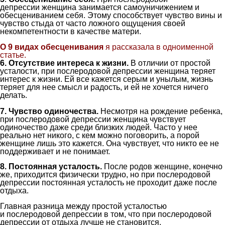
депрессии
женщина занимается самоуничижением и
обесцениванием себя. Этому способствует чувство вины и
чувство стыда от
часто
ложного ощущения своей
некомпетентности в качестве матери.
О 9 видах обесценивания
я рассказала в одноименной
статье.
6
.
Отсутствие интереса к жизни.
В отличии от простой
усталости, при
послеродовой депрессии
женщина теряет
интерес к жизни. Ей все кажется серым и унылым, жизнь
теряет для н
ее смысл и
радость,
и
ей
не хочет
ся
ничего
делать.
7
.
Чувств
о
одиночества.
Несмотря на рождение ребенка,
при
послеродовой депрессии
женщина чувствует
одиночество даже среди близких людей.
Часто у нее
реально
нет
никого, с кем можно поговорить,
а порой
женщине лишь это кажется. Она чувствует, что никто ее не
поддерживает и не понимает.
8
. Постоянная у
сталость
.
После родов женщине,
конечно
же,
приходится
физически
трудно, но при послеродовой
депрессии постоянная усталость не проходит даже после
отдыха.
Главн
ая разница между простой усталостью
и
послеродовой депрессии
в том, что при послеродовой
депрессии от
отдых
а лучше не становится.