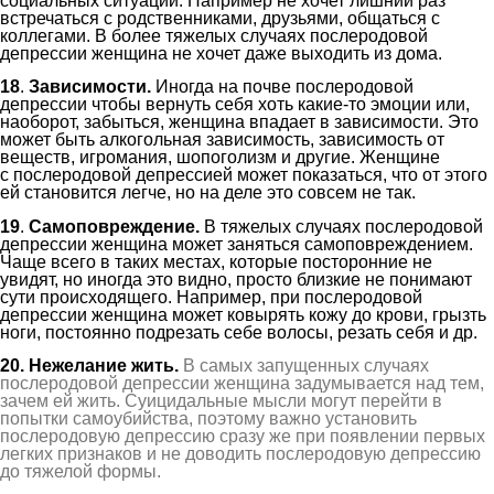
социальных ситуаций.
Н
апример не хочет лишний раз
встречаться с
родственниками,
друзьями, общаться с
коллегами. В более тяжелых случаях
послеродовой
депрессии
женщина не хочет даже выходить из дома.
18
.
Зависимост
и.
Иногда на почве
послеродовой
депрессии
чтобы вернуть себя хоть какие-то эмоции или,
наоборот, забыться, женщина впадает в зависимости. Это
может быть алкогольная зависимость, зависимость от
веществ, игромания, шопоголизм и другие. Женщине
с
послеродовой депресси
ей
может показаться, что от этого
ей становится легче, но на деле это совсем не так.
19
.
Самоповреждение.
В тяжелых случаях
послеродовой
депрессии
женщина может заняться с
амопо
вреждение
м.
Чаще всего в таких местах, которые посторонние не
увидят, но иногда это видно, просто близкие не понимают
сути происходящего. Например, при
послеродовой
депрессии
женщина может ковырять кожу до крови, грызть
ноги, постоянно подрезать себе волосы,
резать себя
и др.
20. Нежелание жить.
В самых запущенных случаях
послеродовой депрессии женщина задумывается над тем,
зачем ей жить. Суицидальные мысли могут перейти в
попытки самоубийства, поэтому важно установить
послеродовую депрессию сразу же при появлении первых
легких признаков и не доводить послеродовую депрессию
до тяжелой формы.