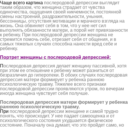
Чаще всего картина
послеродовой депрессии выглядит
таким образом, что женщина страдает от чувства
одиночества, ощущения своей никчемности, постоянной
смены настроений, раздражительности, уныния,
бессонницы, отсутствия мотивации и мрачного взгляда на
жизнь. Она обвиняет себя в том, что у нее нет сил
выполнять обязанности матери, а порой нет привязанности
к ребенку. При послеродовой депрессии женщина не
стремится помочь себе, отрезает себя от общения, и в
самых тяжелых случаях способна нанести вред себе и
ребенку.
Портрет женщины с послеродовой депрессией:
П
ослеродовая депрессия делает женщину пассивной, хотя
при этом ее отношение к ребенку может разниться от
безразличия до гиперопеки. В обоих случаях послеродовая
депрессия матери формирует у ребенка раннюю
психологическую травму. Тяжелее всего признаки
послеродовой депрессии проявляются утром, по вечерам
иногда женщина чувствует себя получше.
Послеродовая депрессия матери формирует у ребенка
раннюю психологическую травму.
При
послеродовой депрессии женщине и самой трудно
понять, что происходит. У нее падает самооценка и от
психологического состояния ухудшается физическое
состояние. Поначалу она думает, что это пройдет само, но