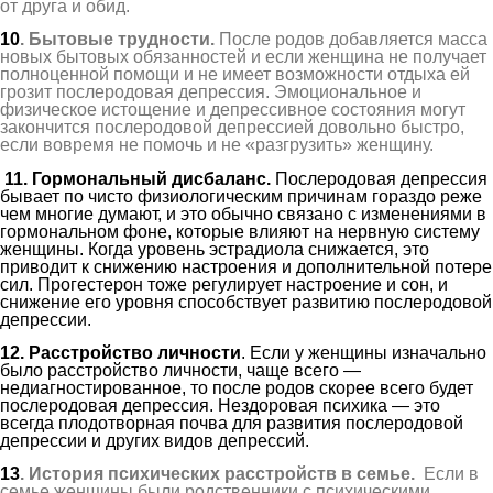
от друга и обид.
10
. Бытовые трудности.
После родов добавляется масса
новых бытовых обязанностей и если женщина не получает
полноценной помощи и не имеет возможности отдыха ей
грозит послеродовая депрессия. Эмоциональное и
физическое истощение и депрессивное состояния могут
закончится послеродовой депрессией довольно быстро,
если вовремя не помочь и не «разгрузить» женщину.
1
1
. Гормональны
й дисбаланс
.
Послеродовая депрессия
бывает по чисто физиологическим причинам гораздо реже
чем многие думают, и это обычно связано с изменениями в
гормональном фоне, которые влияют на нервную систему
женщины. Когда уровень эстрадиола снижается, это
приводит к снижению настроения и дополнительной потере
сил. Прогестерон тоже регулирует настроение и сон, и
снижение его уровня способствует развитию послеродовой
депрессии.
12
. Расстройство личности
. Если у женщины изначально
было расстройство личности, чаще всего —
недиагностированное, то после родов скорее всего будет
послеродовая депрессия. Нездоровая психика — это
всегда плодотворная почва для развития послеродовой
депрессии и других видов депрессий.
13
. История психических расстройств в семье
.
Если в
семье женщины были родственники с психическими