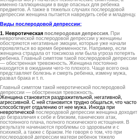
именно галлюцинации в виде опасных для ребенка
предметов. А также в тяжелых случаях послеродовой
депрессии женщина пытается навредить себе и младенцу.
Виды послеродовой депрессии:
1. Невротическая
послеродов
ая
депресси
я
.
При
невротической послеродовой депрессии у женщины
обостряются негативные эмоции, которые уже начали
проявляться во время беременности. Например, если
женщина страдала от токсикоза или была угроза потерять
ребенка. Главный симптом такой послеродовой депрессии
— обостренная тревожность. Женщина постоянно
находится в ожидании чего-то плохого. Чаще всего она
представляет болезнь и смерть ребенка, измену мужа,
развал брака и т. п.
Главный симптом такой невротической послеродовой
депрессии — обостренная тревожность.
Женщина становится раздражительной, негативной,
агрессивной. С ней становится трудно общаться, что часто
способствует отдалению от нее мужа. Иногда при
невротической
послеродовой депрессии женщина доходит
до безразличия к себе и близким, панических атак,
постоянного плача, полного психического истощения. В
результате начинаются проблемы со здоровьем и с
психикой, а также с браком. Не говоря о том, что при
послеродовой депрессии матери ребенок тяжело