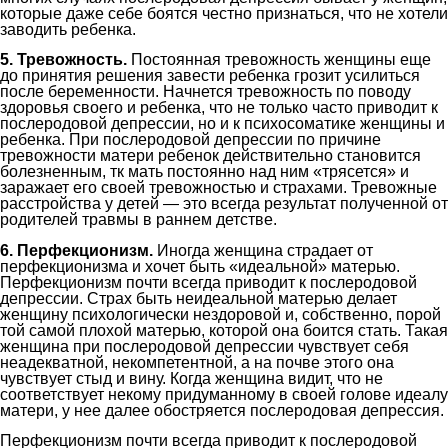
которые даже себе боятся честно признаться, что не хотели
заводить ребенка.
5
. Тревожность.
Постоянная тревожность женщины еще
до принятия решения завести ребенка грозит усилиться
после беременности. Начнется тревожность по поводу
здоровья своего и ребенка, что не только часто приводит к
послеродовой депрессии, но и к психосоматике женщины и
ребенка. При послеродовой депрессии по причине
тревожности матери ребенок действительно становится
болезненным, тк мать постоянно над ним «трясется» и
заражает его своей тревожностью и страхами. Тревожные
расстройства у детей — это всегда результат полученной от
родителей травмы в раннем детстве.
6
. Перфекционизм.
Иногда женщина страдает от
перфекционизма и хочет быть «идеальной» матерью.
Перфекционизм почти всегда приводит к послеродовой
депрессии. Страх быть неидеальной матерью делает
женщину психологически нездоровой и, собственно, порой
той самой плохой матерью, которой она боится стать. Такая
женщина при послеродовой депрессии чувствует себя
неадекватной, некомпетентной, а на почве этого она
чувствует стыд и вину. Когда женщина видит, что не
соответствует некому придуманному в своей голове идеалу
матери, у нее далее обостряется послеродовая депрессия.
Перфекционизм почти всегда приводит к послеродовой