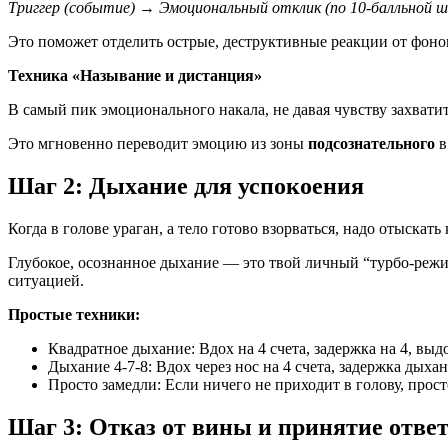
Триггер (событие) → Эмоциональный отклик (по 10-балльной ш
Это поможет отделить острые, деструктивные реакции от фоно
Техника «Называние и дистанция»
В самый пик эмоционального накала, не давая чувству захватит
Это мгновенно переводит эмоцию из зоны
подсознательного
в
Шаг 2: Дыхание для успокоения
Когда в голове ураган, а тело готово взорваться, надо отыскат
Глубокое, осознанное дыхание — это твой личный “турбо-режим
ситуацией.
Простые техники:
Квадратное дыхание: Вдох на 4 счета, задержка на 4, выдо
Дыхание 4-7-8: Вдох через нос на 4 счета, задержка дыха
Просто замедли: Если ничего не приходит в голову, прос
Шаг 3: Отказ от вины и принятие отве