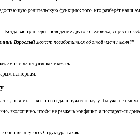
недостающую родительскую функцию: того, кто разберёт наши эм
. Когда вас триггерит поведение другого человека, спросите себ
енний Взрослый
может позаботиться об этой части меня?”
жидания и ваши уязвимые места.
арым паттернам.
у
ал в дневник — всё это создало нужную паузу. Ты уже не импульс
льно, экологично, чтобы не разжечь конфликт, а постараться до
не обвиняя другого. Структура такая: