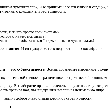
лишком чувствителен», «Не принимай всё так близко к сердцу»,
нутреннего конфликта и растерянности.
сти, или это просто сбой системы?
, которую нужно исправить?
еживания, чтобы казаться “нормальным” в чужих глазах?
восприятия
. И он нуждается не в подавлении, а в калибровке.
ости — это
субъективность
. Всегда добавляйте мысленное уточн
 озвучивает своё личное, ограниченное восприятие: «Ты слишко
ценку. Вы забираете право определять вашу личность у того, к
овать правила вам, чья внутренняя вселенная неизмеримо шире.
 значит добровольно отдать ключи от своей крепости.