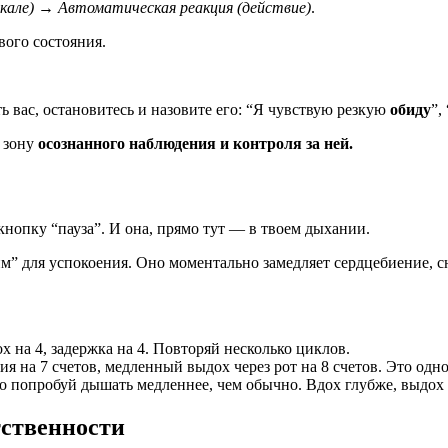
кале) → Автоматическая реакция (действие)
.
вого состояния.
ь вас, остановитесь и назовите его: “Я чувствую резкую
обиду
”,
 зону
осознанного наблюдения и контроля за ней.
ь кнопку “пауза”. И она, прямо тут — в твоем дыхании.
” для успокоения. Оно моментально замедляет сердцебиение, сн
х на 4, задержка на 4. Повторяй несколько циклов.
ния на 7 счетов, медленный выдох через рот на 8 счетов. Это од
то попробуй дышать медленнее, чем обычно. Вдох глубже, выдох 
тственности